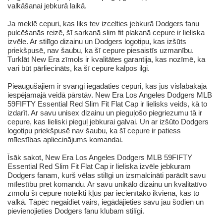
valkāšanai jebkurā laikā.
Ja meklē cepuri, kas liks tev izcelties jebkurā Dodgers fanu
pulcēšanās reizē, šī sarkanā slim fit plakanā cepure ir lieliska
izvēle. Ar stilīgo dizainu un Dodgers logotipu, kas izšūts
priekšpusē, nav šaubu, ka šī cepure piesaistīs uzmanību.
Turklāt New Era zīmols ir kvalitātes garantija, kas nozīmē, ka
vari būt pārliecināts, ka šī cepure kalpos ilgi.
Pieaugušajiem ir svarīgi iegādāties cepuri, kas jūs vislabākajā
iespējamajā veidā pārstāv. New Era Los Angeles Dodgers MLB
59FIFTY Essential Red Slim Fit Flat Cap ir lielisks veids, kā to
izdarīt. Ar savu unisex dizainu un pieguļošo piegriezumu tā ir
cepure, kas lieliski pieguļ jebkurai galvai. Un ar izšūto Dodgers
logotipu priekšpusē nav šaubu, ka šī cepure ir patiess
mīlestības apliecinājums komandai.
Īsāk sakot, New Era Los Angeles Dodgers MLB 59FIFTY
Essential Red Slim Fit Flat Cap ir lieliska izvēle jebkuram
Dodgers fanam, kurš vēlas stilīgi un izsmalcināti parādīt savu
mīlestību pret komandu. Ar savu unikālo dizainu un kvalitatīvo
zīmolu šī cepure noteikti kļūs par iecienītāko ikviena, kas to
valkā. Tāpēc negaidiet vairs, iegādājieties savu jau šodien un
pievienojieties Dodgers fanu klubam stilīgi.