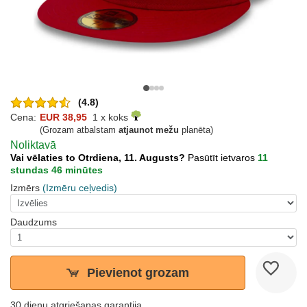
(4.8)
Cena:
EUR 38,95
1 x koks
(Grozam atbalstam
atjaunot mežu
planēta)
Noliktavā
Vai vēlaties to Otrdiena, 11. Augusts?
Pasūtīt ietvaros
11
stundas 46 minūtes
Izmērs
(Izmēru ceļvedis)
Daudzums
Pievienot grozam
30 dienu atgriešanas garantija