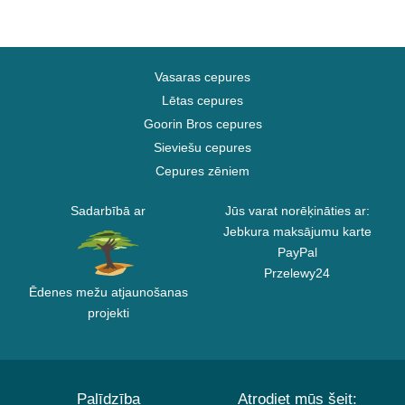
Vasaras cepures
Lētas cepures
Goorin Bros cepures
Sieviešu cepures
Cepures zēniem
Sadarbībā ar
Jūs varat norēķināties ar:
Jebkura maksājumu karte
PayPal
Przelewy24
Ēdenes mežu atjaunošanas
projekti
Palīdzība
Atrodiet mūs šeit: