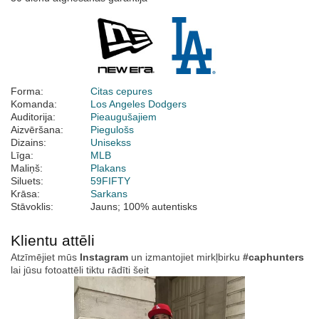
Forma:
Citas cepures
Komanda:
Los Angeles Dodgers
Auditorija:
Pieaugušajiem
Aizvēršana:
Piegulošs
Dizains:
Unisekss
Līga:
MLB
Maliņš:
Plakans
Siluets:
59FIFTY
Krāsa:
Sarkans
Stāvoklis:
Jauns; 100% autentisks
Klientu attēli
Atzīmējiet mūs
Instagram
un izmantojiet mirkļbirku
#caphunters
lai jūsu fotoattēli tiktu rādīti šeit