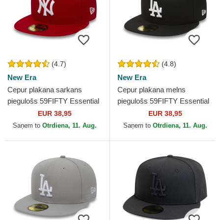
(4.7)
(4.8)
New Era
New Era
Cepur plakana sarkans
Cepur plakana melns
piegulošs 59FIFTY Essential
piegulošs 59FIFTY Essential
no New York Yankees MLB
no Los Angeles Dodgers
EUR 38,95
EUR 38,95
no New Era
MLB no New Era
Saņem to
Otrdiena, 11. Aug.
Saņem to
Otrdiena, 11. Aug.