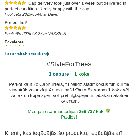
Cap delivery took just over a week but delivered in
perfect condition. Really happy with the cap.
Publicēts 2025-05-08 ar David
Perfect hut!
Publicēts 2025-03-27 ar VASSILIS
Ecxelente
Gracias por brindar una auténtica experiencia tanto
en la página web cómo en la entrega y llegada del producto estoy
Lasīt vairāk atsauksmju
más que satisfecho ahora seré cliente.
#StyleForTrees
Publicēts 2025-03-21 ar Jhon
1 cepure
=
1 koks
Pērkot kaut ko Caphunters, tu palīdz stādīt kokus tur, kur tie
visvairāk vajadzīgi. Ar tavu palīdzību mēs varam 1 koks vēl
vairāk un kopā spert soli pretī ilgtspējai un labākai nākotnei
ikvienam.
Mēs jau esam iestādījuši
259.737
koki
Paldies!
Klienti, kas iegādājās šo produktu, iegādājās arī