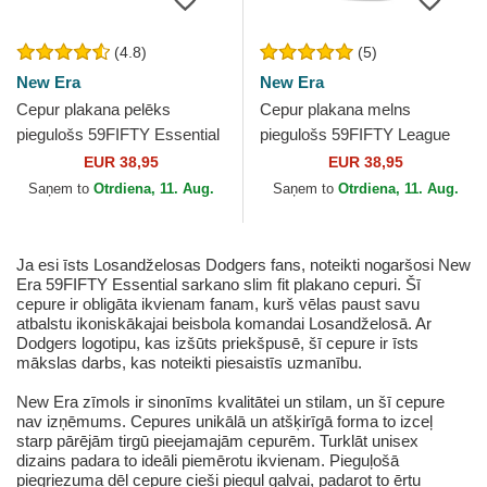
(4.8)
(5)
New Era
New Era
Cepur plakana pelēks
Cepur plakana melns
piegulošs 59FIFTY Essential
piegulošs 59FIFTY League
no Los Angeles Dodgers
Essential no Los Angeles
EUR 38,95
EUR 38,95
MLB no New Era
Dodgers MLB no New Era
Saņem to
Otrdiena, 11. Aug.
Saņem to
Otrdiena, 11. Aug.
Ja esi īsts Losandželosas Dodgers fans, noteikti nogaršosi New
Era 59FIFTY Essential sarkano slim fit plakano cepuri. Šī
cepure ir obligāta ikvienam fanam, kurš vēlas paust savu
atbalstu ikoniskākajai beisbola komandai Losandželosā. Ar
Dodgers logotipu, kas izšūts priekšpusē, šī cepure ir īsts
mākslas darbs, kas noteikti piesaistīs uzmanību.
New Era zīmols ir sinonīms kvalitātei un stilam, un šī cepure
nav izņēmums. Cepures unikālā un atšķirīgā forma to izceļ
starp pārējām tirgū pieejamajām cepurēm. Turklāt unisex
dizains padara to ideāli piemērotu ikvienam. Pieguļošā
piegriezuma dēļ cepure cieši pieguļ galvai, padarot to ērtu