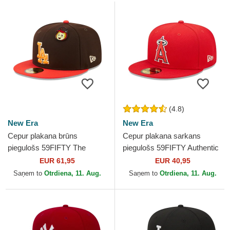
(4.8)
New Era
New Era
Cepur plakana brūns
Cepur plakana sarkans
piegulošs 59FIFTY The
piegulošs 59FIFTY Authentic
Elements Fire Pin no Los
On Field no Los Angeles
EUR 61,95
EUR 40,95
Angeles Dodgers MLB no
Angels MLB no New Era
Saņem to
Otrdiena, 11. Aug.
Saņem to
Otrdiena, 11. Aug.
New Era