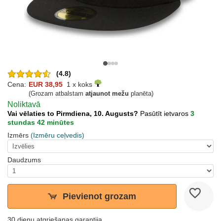
(4.8)
Cena:
EUR 38,95
1 x koks
(Grozam atbalstam
atjaunot mežu
planēta)
Noliktavā
Vai vēlaties to Pirmdiena, 10. Augusts?
Pasūtīt ietvaros
3
stundas 42 minūtes
Izmērs
(Izmēru ceļvedis)
Daudzums
Pievienot grozam
30 dienu atgriešanas garantija