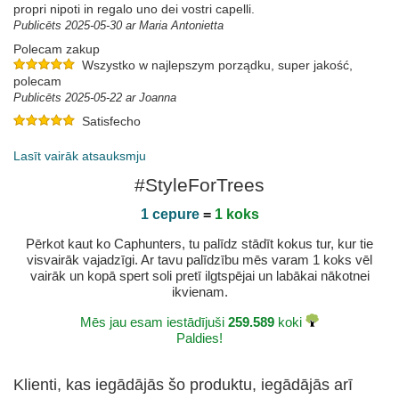
propri nipoti in regalo uno dei vostri capelli.
Publicēts 2025-05-30 ar Maria Antonietta
Polecam zakup
Wszystko w najlepszym porządku, super jakość,
polecam
Publicēts 2025-05-22 ar Joanna
Satisfecho
Publicēts 2025-02-08 ar PONCIANO
Lasīt vairāk atsauksmju
#StyleForTrees
1 cepure
=
1 koks
Pērkot kaut ko Caphunters, tu palīdz stādīt kokus tur, kur tie
visvairāk vajadzīgi. Ar tavu palīdzību mēs varam 1 koks vēl
vairāk un kopā spert soli pretī ilgtspējai un labākai nākotnei
ikvienam.
Mēs jau esam iestādījuši
259.589
koki
Paldies!
Klienti, kas iegādājās šo produktu, iegādājās arī