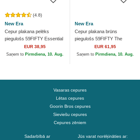
(4.8)
New Era
New Era
Cepur plakana pelēks
Cepur plakana brūns
piegulošs 59FIFTY Essential
piegulošs 59FIFTY The
no Los Angeles Dodgers
Elements Fire Pin no Los
EUR 38,95
EUR 61,95
MLB no New Era
Angeles Dodgers MLB no
Saņem to
Pirmdiena, 10. Aug.
Saņem to
Pirmdiena, 10. Aug.
New Era
Vasaras cepures
Lētas cepures
Goorin Bros cepures
Sieviešu cepures
Cepures zēniem
Sadarbībā ar
Jūs varat norēķināties ar: