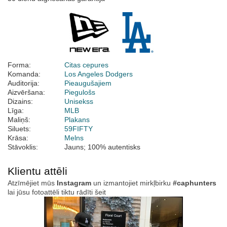
Forma:
Citas cepures
Komanda:
Los Angeles Dodgers
Auditorija:
Pieaugušajiem
Aizvēršana:
Piegulošs
Dizains:
Unisekss
Līga:
MLB
Maliņš:
Plakans
Siluets:
59FIFTY
Krāsa:
Melns
Stāvoklis:
Jauns; 100% autentisks
Klientu attēli
Atzīmējiet mūs
Instagram
un izmantojiet mirkļbirku
#caphunters
lai jūsu fotoattēli tiktu rādīti šeit