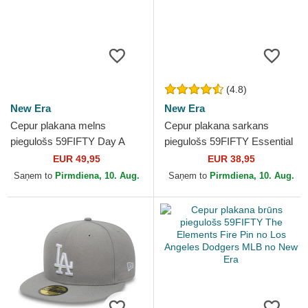
(4.8)
New Era
New Era
Cepur plakana melns
Cepur plakana sarkans
piegulošs 59FIFTY Day A
piegulošs 59FIFTY Essential
Frame no Los Angeles
no Los Angeles Dodgers
EUR 49,95
EUR 38,95
Dodgers MLB no New Era
MLB no New Era
Saņem to
Pirmdiena, 10. Aug.
Saņem to
Pirmdiena, 10. Aug.