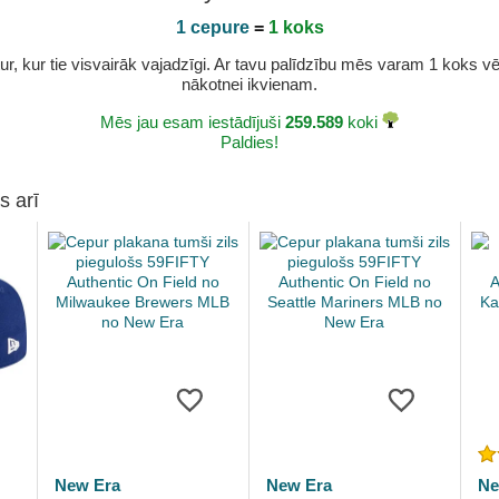
1 cepure
=
1 koks
r, kur tie visvairāk vajadzīgi. Ar tavu palīdzību mēs varam 1 koks vēl 
nākotnei ikvienam.
Mēs jau esam iestādījuši
259.589
koki
Paldies!
s arī
New Era
New Era
Ne