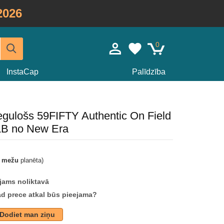
2026
0
InstaCap
Palīdzība
iegulošs 59FIFTY Authentic On Field
LB no New Era
t mežu
planēta)
jams noliktavā
ad prece atkal būs pieejama?
Dodiet man ziņu