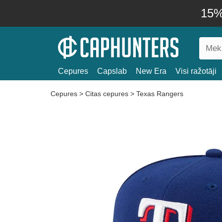
15% 
Cepures
Capslab
New Era
Visi ražotāji
Cepures
>
Citas cepures
>
Texas Rangers