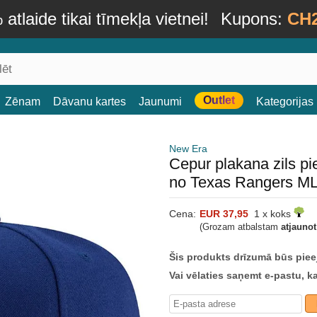
atlaide tikai tīmekļa vietnei!
Kupons:
CH
Outlet
Zēnam
Dāvanu kartes
Jaunumi
Kategorijas
New Era
Cepur plakana zils p
no Texas Rangers M
Cena:
EUR 37,95
1 x koks
(Grozam atbalstam
atjauno
Šis produkts drīzumā būs piee
Vai vēlaties saņemt e-pastu, k