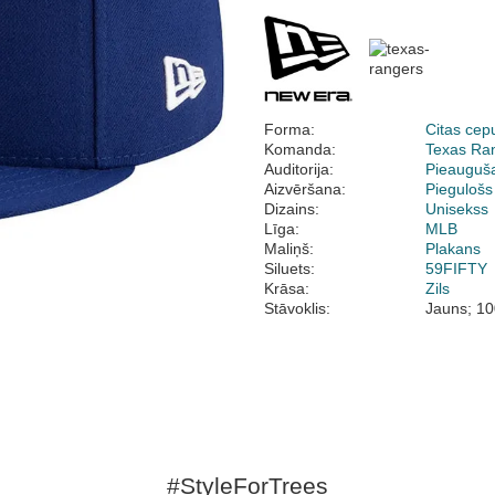
Forma:
Citas cep
Komanda:
Texas Ra
Auditorija:
Pieauguš
Aizvēršana:
Piegulošs
Dizains:
Unisekss
Līga:
MLB
Maliņš:
Plakans
Siluets:
59FIFTY
Krāsa:
Zils
Stāvoklis:
Jauns; 10
#StyleForTrees