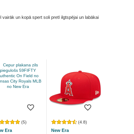
vairāk un kopā spert soli pretī ilgtspējai un labākai
(5)
(4.8)
w Era
New Era