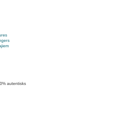
ures
ngers
ajiem
0% autentisks