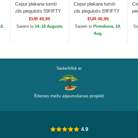
Cepur plakana tumši
Cepur plakana tumši
Ce
zils piegulošs 59FIFTY
zils piegulošs 59FIFTY
pi
Authentic On Field no
Authentic On Field no
Au
EUR 40,95
EUR 40,95
s
Milwaukee Brewers
Seattle Mariners MLB
Ka
10.
Saņem to
14–18 Augusts
Saņem to
Pirmdiena, 10.
S
w
MLB no New Era
no New Era
ML
Aug.
Sadarbībā ar
Ēdenes mežu atjaunošanas projekti
4.9