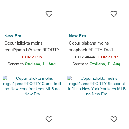
New Era
New Era
Cepur izliekta melns
Cepur plakana melns
regulējams bērniem 9FORTY
snapback 9FIFTY Draft
The League no Brooklyn
Edition 2023 no Brooklyn
EUR 21,95
EUR
39,95
EUR 27,97
Nets NBA no New Era
Nets NBA no New Era
Saņem to
Otrdiena, 11. Aug.
Saņem to
Otrdiena, 11. Aug.