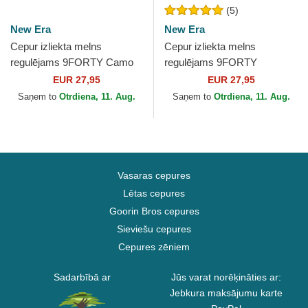
(5)
New Era
New Era
Cepur izliekta melns
Cepur izliekta melns
regulējams 9FORTY Camo
regulējams 9FORTY
Infill no New York Yankees
Seasonal Infill no New York
EUR 27,95
EUR 27,95
MLB no New Era
Yankees MLB no New Era
Saņem to
Otrdiena, 11. Aug.
Saņem to
Otrdiena, 11. Aug.
Vasaras cepures
Lētas cepures
Goorin Bros cepures
Sieviešu cepures
Cepures zēniem
Sadarbībā ar
Jūs varat norēķināties ar:
Jebkura maksājumu karte