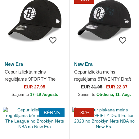
New Era
New Era
Cepur izliekta melns
Cepur izliekta melns
regulējams 9FORTY The
regulējams 9TWENTY Draft
League no Brooklyn Nets
Edition 2023 no Brooklyn
EUR 27,95
EUR
31,95
EUR 22,37
NBA no New Era
Nets NBA no New Era
Saņem to
17–19 Augusts
Saņem to
Otrdiena, 11. Aug.
BĒRNS
-30%