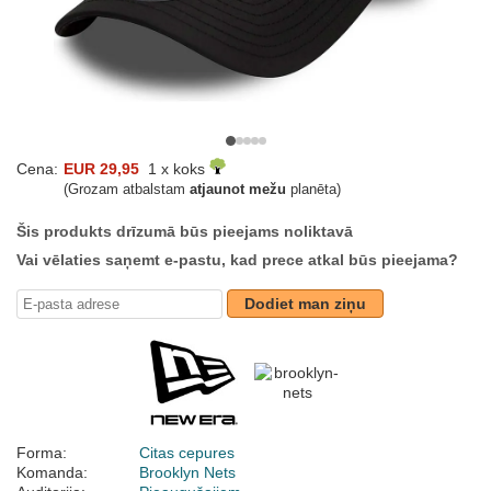
Cena:
EUR 29,95
1 x koks
(Grozam atbalstam
atjaunot mežu
planēta)
Šis produkts drīzumā būs pieejams noliktavā
Vai vēlaties saņemt e-pastu, kad prece atkal būs pieejama?
Dodiet man ziņu
Forma:
Citas cepures
Komanda:
Brooklyn Nets