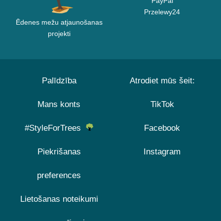
PayPal
Przelewy24
Ēdenes mežu atjaunošanas
projekti
Palīdzība
Atrodiet mūs šeit:
Mans konts
TikTok
#StyleForTrees
Facebook
Piekrišanas
Instagram
preferences
Lietošanas noteikumi