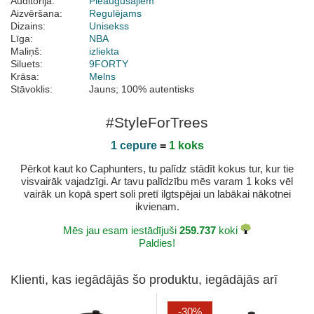
Auditorija:
Pieaugušajiem
Aizvēršana:
Regulējams
Dizains:
Unisekss
Līga:
NBA
Maliņš:
izliekta
Siluets:
9FORTY
Krāsa:
Melns
Stāvoklis:
Jauns; 100% autentisks
#StyleForTrees
1 cepure
=
1 koks
Pērkot kaut ko Caphunters, tu palīdz stādīt kokus tur, kur tie
visvairāk vajadzīgi. Ar tavu palīdzību mēs varam 1 koks vēl
vairāk un kopā spert soli pretī ilgtspējai un labākai nākotnei
ikvienam.
Mēs jau esam iestādījuši
259.737
koki
Paldies!
Klienti, kas iegādājās šo produktu, iegādājās arī
-30%