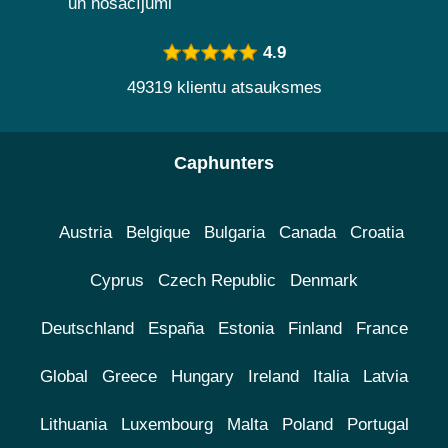
un nosacījumi
4.9
49319 klientu atsauksmes
Caphunters
Austria
Belgique
Bulgaria
Canada
Croatia
Cyprus
Czech Republic
Denmark
Deutschland
España
Estonia
Finland
France
Global
Greece
Hungary
Ireland
Italia
Latvia
Lithuania
Luxembourg
Malta
Poland
Portugal