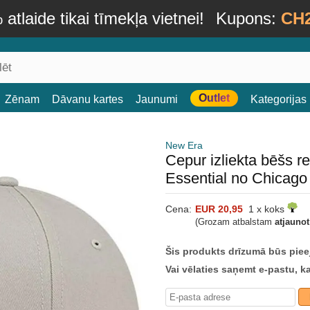
atlaide tikai tīmekļa vietnei!
Kupons:
CH
Outlet
Zēnam
Dāvanu kartes
Jaunumi
Kategorijas
New Era
Cepur izliekta bēšs
Essential no Chicag
Cena:
EUR 20,95
1 x koks
(Grozam atbalstam
atjauno
Šis produkts drīzumā būs piee
Vai vēlaties saņemt e-pastu, k