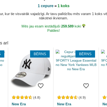
1 cepure
=
1 koks
r, kur tie visvairāk vajadzīgi. Ar tavu palīdzību mēs varam 1 koks vēl 
nākotnei ikvienam.
Mēs jau esam iestādījuši
259.589
koki
Paldies!
s arī
S
BĒRNS
BĒRNS
(4.8)
(4.9)
New Era
New Era
Ne