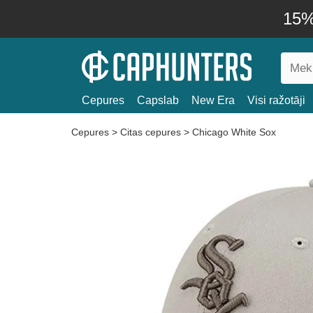
15% 
Cepures
Capslab
New Era
Visi ražotāji
Cepures
>
Citas cepures
>
Chicago White Sox