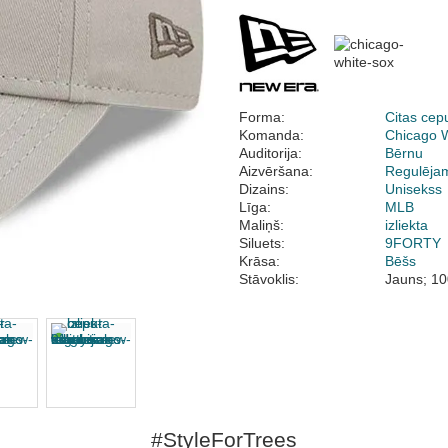
Forma:
Citas cep
Komanda:
Chicago 
Auditorija:
Bērnu
Aizvēršana:
Regulēja
Dizains:
Unisekss
Līga:
MLB
Maliņš:
izliekta
Siluets:
9FORTY
Krāsa:
Bēšs
Stāvoklis:
Jauns; 10
#StyleForTrees