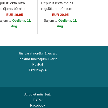
pur izliekta rozā
Cepur izliekta melns
gulējams bērniem
regulējams bērniem
ORTY League
9FORTY League
EUR 19,95
EUR 20,95
sential no New York
Essential no New York
aņem to
Otrdiena, 11.
Saņem to
Otrdiena, 11.
nkees MLB no New
Yankees MLB no New
Aug.
Aug.
a
Era
Jūs varat norēķināties ar:
Jebkura maksājumu karte
PayPal
Przelewy24
Atrodiet mūs šeit:
TikTok
Facebook