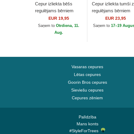
Cepur izliekta bēšs
Cepur izliekta tumši z
regulējams bērniem
regulējams bērniem
9FORTY League
9FORTY The League
EUR 19,95
EUR 23,95
Essential no New York
no Chicago Bears NF
Saņem to
Otrdiena, 11.
Saņem to
17–19 Augus
Yankees MLB no New
no New Era
Aug.
Era
Vasaras cepures
Lētas cepures
Goorin Bros cepures
Sieviešu cepures
Cepures zēniem
Palīdzība
Mans konts
#StyleForTrees