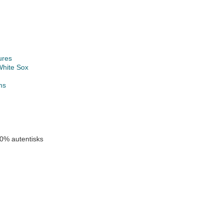
ures
White Sox
ms
0% autentisks