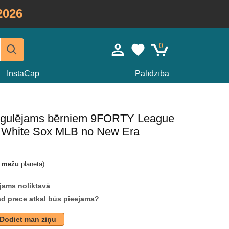
2026
0
InstaCap
Palīdzība
 regulējams bērniem 9FORTY League
o White Sox MLB no New Era
t mežu
planēta)
jams noliktavā
ad prece atkal būs pieejama?
Dodiet man ziņu