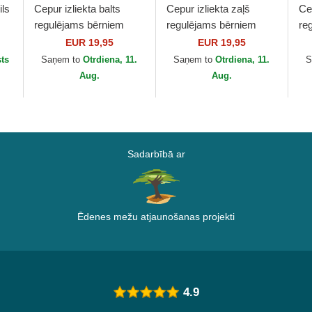
ils
Cepur izliekta balts
Cepur izliekta zaļš
Ce
regulējams bērniem
regulējams bērniem
re
9FORTY League
9FORTY League
9F
EUR 19,95
EUR 19,95
L
Essential no New York
Essential no New York
Es
ts
Saņem to
Otrdiena, 11.
Saņem to
Otrdiena, 11.
S
Yankees MLB no New
Yankees MLB no New
Ya
Aug.
Aug.
Era
Era
Er
Sadarbībā ar
Ēdenes mežu atjaunošanas projekti
4.9