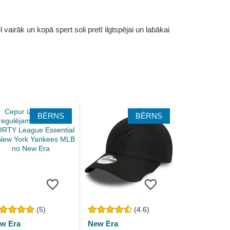
vairāk un kopā spert soli pretī ilgtspējai un labākai
BĒRNS
BĒRNS
(5)
(4.6)
w Era
New Era