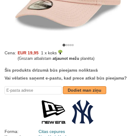
Cena:
EUR 19,95
1 x koks
(Grozam atbalstam
atjaunot mežu
planēta)
Šis produkts drīzumā būs pieejams noliktavā
Vai vēlaties saņemt e-pastu, kad prece atkal būs pieejama?
Dodiet man ziņu
Forma:
Citas cepures