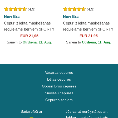
(4.9)
(4.9)
New Era
New Era
Cepur izliekta maskēšanas
Cepur izliekta maskēšanas
regulējams bērniem 9FORTY
regulējams bērniem 9FORTY
League Essential no New
League Essential no New
EUR 21,95
EUR 21,95
York Yankees MLB no...
York Yankees MLB no...
Saņem to
Otrdiena, 11. Aug.
Saņem to
Otrdiena, 11. Aug.
Vasaras cepures
Lētas cepures
Goorin Bros cepures
Sieviešu cepures
Cepures zēniem
Sadarbībā ar
Jūs varat norēķināties ar:
Jebkura maksājumu karte