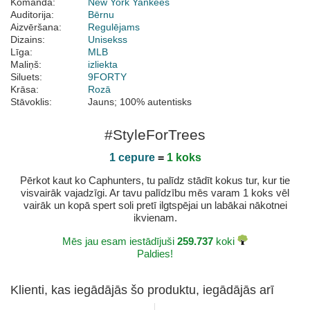
Komanda:
New York Yankees
Auditorija:
Bērnu
Aizvēršana:
Regulējams
Dizains:
Unisekss
Līga:
MLB
Maliņš:
izliekta
Siluets:
9FORTY
Krāsa:
Rozā
Stāvoklis:
Jauns; 100% autentisks
#StyleForTrees
1 cepure
=
1 koks
Pērkot kaut ko Caphunters, tu palīdz stādīt kokus tur, kur tie
visvairāk vajadzīgi. Ar tavu palīdzību mēs varam 1 koks vēl
vairāk un kopā spert soli pretī ilgtspējai un labākai nākotnei
ikvienam.
Mēs jau esam iestādījuši
259.737
koki
Paldies!
Klienti, kas iegādājās šo produktu, iegādājās arī