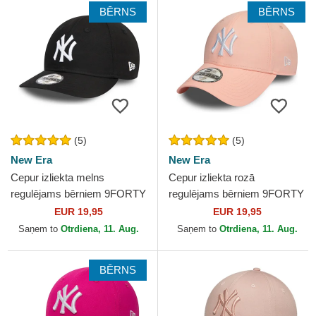
BĒRNS
BĒRNS
(5)
(5)
New Era
New Era
Cepur izliekta melns
Cepur izliekta rozā
regulējams bērniem 9FORTY
regulējams bērniem 9FORTY
League Essential no New
League Essential no New
EUR 19,95
EUR 19,95
York Yankees MLB no New
York Yankees MLB no New
Saņem to
Otrdiena, 11. Aug.
Saņem to
Otrdiena, 11. Aug.
Era
Era
BĒRNS