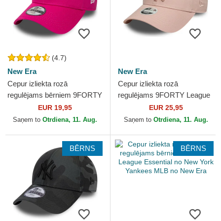
(4.7)
New Era
New Era
Cepur izliekta rozā
Cepur izliekta rozā
regulējams bērniem 9FORTY
regulējams 9FORTY League
Essential no New York
Essential no New York
EUR 19,95
EUR 25,95
Yankees MLB no New Era
Yankees MLB no New Era
Saņem to
Otrdiena, 11. Aug.
Saņem to
Otrdiena, 11. Aug.
BĒRNS
BĒRNS