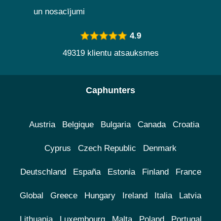
un nosacījumi
4.9
49319 klientu atsauksmes
Caphunters
Austria
Belgique
Bulgaria
Canada
Croatia
Cyprus
Czech Republic
Denmark
Deutschland
España
Estonia
Finland
France
Global
Greece
Hungary
Ireland
Italia
Latvia
Lithuania
Luxembourg
Malta
Poland
Portugal