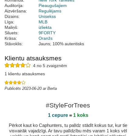
Komanda:
New York Yankees
Auditorija:
Pieaugušajiem
Aizvēršana:
Regulējams
Dizains:
Unisekss
Līga:
MLB
Maliņš:
izliekta
Siluets:
9FORTY
Krāsa:
Oranžs
Stāvoklis:
Jauns; 100% autentisks
Klientu atsauksmes
4 no 5 zvaigznēm
1 klientu atsauksmes
Publicēts 2023-06-20 ar Berta
#StyleForTrees
1 cepure
=
1 koks
Pērkot kaut ko Caphunters, tu palīdz stādīt kokus tur, kur tie
visvairāk vajadzīgi. Ar tavu palīdzību mēs varam 1 koks vēl