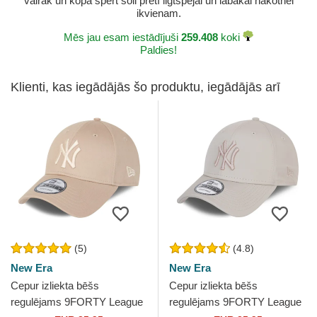
vairāk un kopā spert soli pretī ilgtspējai un labākai nākotnei
ikvienam.
Mēs jau esam iestādījuši
259.408
koki
Paldies!
Klienti, kas iegādājās šo produktu, iegādājās arī
(5)
(4.8)
New Era
New Era
Cepur izliekta bēšs
Cepur izliekta bēšs
regulējams 9FORTY League
regulējams 9FORTY League