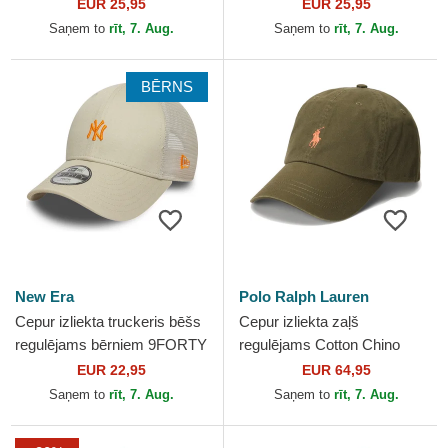
Essential no New York
Essential Poly no New York
EUR 25,95
EUR 25,95
Yankees MLB no New Era
Yankees MLB no New Era
Saņem to
rīt, 7. Aug.
Saņem to
rīt, 7. Aug.
BĒRNS
New Era
Polo Ralph Lauren
Cepur izliekta truckeris bēšs
Cepur izliekta zaļš
regulējams bērniem 9FORTY
regulējams Cotton Chino
Homefield no New York
Classic Sport no Polo Ralph
EUR 22,95
EUR 64,95
Yankees MLB no New Era
Lauren
Saņem to
rīt, 7. Aug.
Saņem to
rīt, 7. Aug.