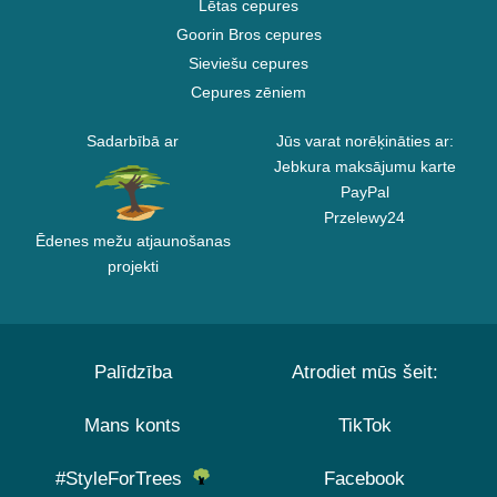
Lētas cepures
Goorin Bros cepures
Sieviešu cepures
Cepures zēniem
Sadarbībā ar
Jūs varat norēķināties ar:
Jebkura maksājumu karte
PayPal
Przelewy24
Ēdenes mežu atjaunošanas
projekti
Palīdzība
Atrodiet mūs šeit:
Mans konts
TikTok
#StyleForTrees
Facebook