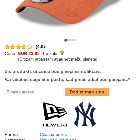
(4.0)
Cena:
EUR 23,95
1 x koks
(Grozam atbalstam
atjaunot mežu
planēta)
Šis produkts drīzumā būs pieejams noliktavā
Vai vēlaties saņemt e-pastu, kad prece atkal būs pieejama?
Dodiet man ziņu
Forma:
Citas cepures