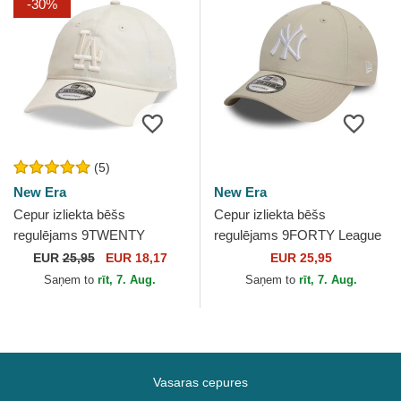
-30%
(5)
New Era
New Era
Cepur izliekta bēšs
Cepur izliekta bēšs
regulējams 9TWENTY
regulējams 9FORTY League
League Essential no Los
Essential no New York
EUR
25,95
EUR 18,17
EUR 25,95
Angeles Dodgers MLB no
Yankees MLB no New Era
Saņem to
rīt, 7. Aug.
Saņem to
rīt, 7. Aug.
New Era
Vasaras cepures