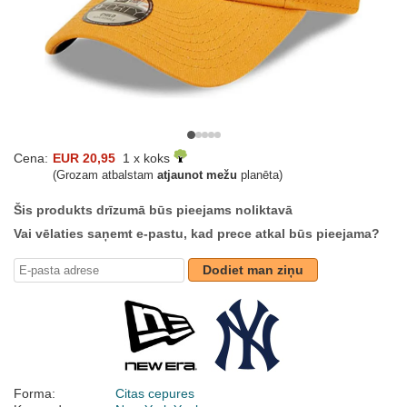
Cena:
EUR 20,95
1 x koks
(Grozam atbalstam
atjaunot mežu
planēta)
Šis produkts drīzumā būs pieejams noliktavā
Vai vēlaties saņemt e-pastu, kad prece atkal būs pieejama?
Dodiet man ziņu
Forma:
Citas cepures