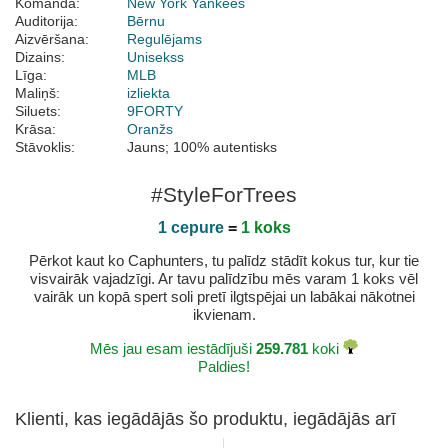
Komanda:
New York Yankees
Auditorija:
Bērnu
Aizvēršana:
Regulējams
Dizains:
Unisekss
Līga:
MLB
Maliņš:
izliekta
Siluets:
9FORTY
Krāsa:
Oranžs
Stāvoklis:
Jauns; 100% autentisks
#StyleForTrees
1 cepure
=
1 koks
Pērkot kaut ko Caphunters, tu palīdz stādīt kokus tur, kur tie
visvairāk vajadzīgi. Ar tavu palīdzību mēs varam 1 koks vēl
vairāk un kopā spert soli pretī ilgtspējai un labākai nākotnei
ikvienam.
Mēs jau esam iestādījuši
259.781
koki
Paldies!
Klienti, kas iegādājās šo produktu, iegādājās arī