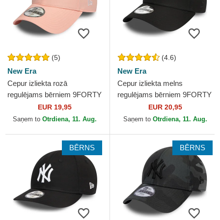
(5)
(4.6)
New Era
New Era
Cepur izliekta rozā
Cepur izliekta melns
regulējams bērniem 9FORTY
regulējams bērniem 9FORTY
League Essential no New
League Essential no New
EUR 19,95
EUR 20,95
York Yankees MLB no New
York Yankees MLB no New
Saņem to
Otrdiena, 11. Aug.
Saņem to
Otrdiena, 11. Aug.
Era
Era
BĒRNS
BĒRNS