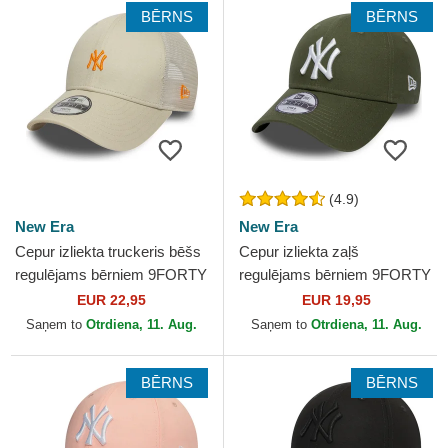
BĒRNS
BĒRNS
(4.9)
New Era
New Era
Cepur izliekta truckeris bēšs
Cepur izliekta zaļš
regulējams bērniem 9FORTY
regulējams bērniem 9FORTY
Homefield no New York
League Essential no New
EUR 22,95
EUR 19,95
Yankees MLB no New Era
York Yankees MLB no New
Saņem to
Otrdiena, 11. Aug.
Saņem to
Otrdiena, 11. Aug.
Era
BĒRNS
BĒRNS