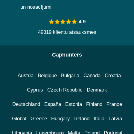
un nosacījumi
4.9
49319 klientu atsauksmes
Caphunters
Austria
Belgique
Bulgaria
Canada
Croatia
Cyprus
Czech Republic
Denmark
Deutschland
España
Estonia
Finland
France
Global
Greece
Hungary
Ireland
Italia
Latvia
Lithuania
Luxembourg
Malta
Poland
Portugal