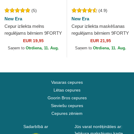
(5)
(4.9)
New Era
New Era
Cepur izliekta melns
Cepur izliekta maskēšanas
regulējams bērniem 9FORTY
regulējams bērniem 9FORTY
League Essential no New
League Essential no New
EUR 19,95
EUR 21,95
York Yankees MLB no New
York Yankees MLB no...
Saņem to
Otrdiena, 11. Aug.
Saņem to
Otrdiena, 11. Aug.
Era
Vasaras cepures
Lētas cepures
Goorin Bros cepures
Sieviešu cepures
Cepures zēniem
Sadarbībā ar
Jūs varat norēķināties ar:
Jebkura maksājumu karte