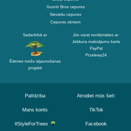
Goorin Bros cepures
Sieviešu cepures
Cepures zēniem
Sadarbībā ar
Jūs varat norēķināties ar:
Jebkura maksājumu karte
PayPal
Przelewy24
Ēdenes mežu atjaunošanas
projekti
Palīdzība
Atrodiet mūs šeit:
Mans konts
TikTok
#StyleForTrees
Facebook