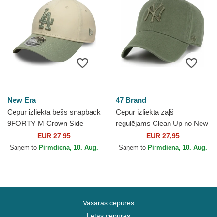
New Era
47 Brand
Cepur izliekta bēšs snapback
Cepur izliekta zaļš
9FORTY M-Crown Side
regulējams Clean Up no New
Script no Los Angeles
York Yankees MLB no 47
EUR 27,95
EUR 27,95
Dodgers MLB no New Era
Brand
Saņem to
Pirmdiena, 10. Aug.
Saņem to
Pirmdiena, 10. Aug.
Vasaras cepures
Lētas cepures