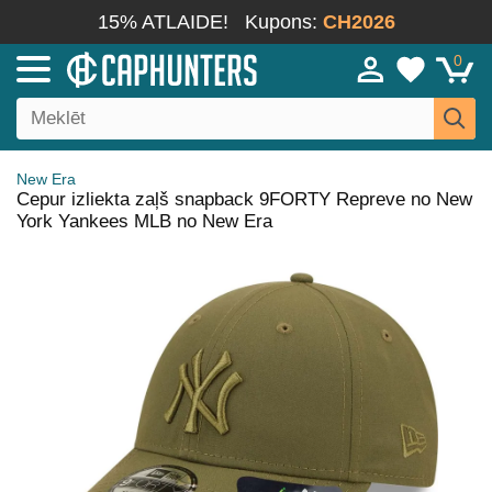
15% ATLAIDE!
Kupons:
CH2026
0
New Era
Cepur izliekta zaļš snapback 9FORTY Repreve no New
York Yankees MLB no New Era