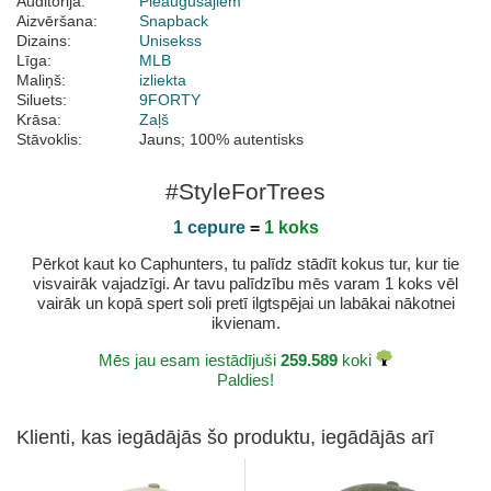
Auditorija:
Pieaugušajiem
Aizvēršana:
Snapback
Dizains:
Unisekss
Līga:
MLB
Maliņš:
izliekta
Siluets:
9FORTY
Krāsa:
Zaļš
Stāvoklis:
Jauns; 100% autentisks
#StyleForTrees
1 cepure
=
1 koks
Pērkot kaut ko Caphunters, tu palīdz stādīt kokus tur, kur tie
visvairāk vajadzīgi. Ar tavu palīdzību mēs varam 1 koks vēl
vairāk un kopā spert soli pretī ilgtspējai un labākai nākotnei
ikvienam.
Mēs jau esam iestādījuši
259.589
koki
Paldies!
Klienti, kas iegādājās šo produktu, iegādājās arī