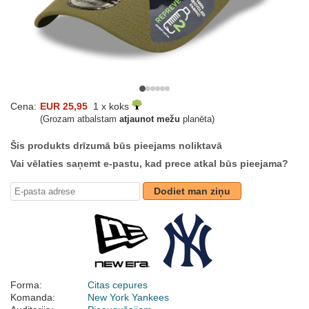
Cena:
EUR 25,95
1 x koks
(Grozam atbalstam
atjaunot mežu
planēta)
Šis produkts drīzumā būs pieejams noliktavā
Vai vēlaties saņemt e-pastu, kad prece atkal būs pieejama?
Dodiet man ziņu
Forma:
Citas cepures
Komanda:
New York Yankees