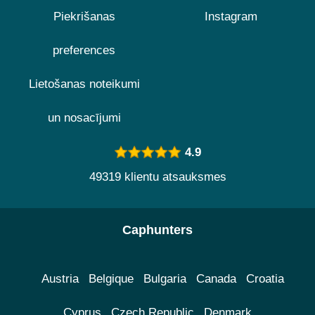
Piekrišanas
Instagram
preferences
Lietošanas noteikumi
un nosacījumi
4.9
49319 klientu atsauksmes
Caphunters
Austria
Belgique
Bulgaria
Canada
Croatia
Cyprus
Czech Republic
Denmark