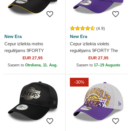
(4.9)
New Era
New Era
Cepur izliekta melns
Cepur izliekta violets
regulējams 9FORTY
regulējams 9FORTY The
Microfibre no Los Angeles
League no Los Angeles
EUR 27,95
EUR 27,95
Lakers NBA no New Era
Lakers NBA no New Era
Saņem to
Otrdiena, 11. Aug.
Saņem to
17–19 Augusts
-30%