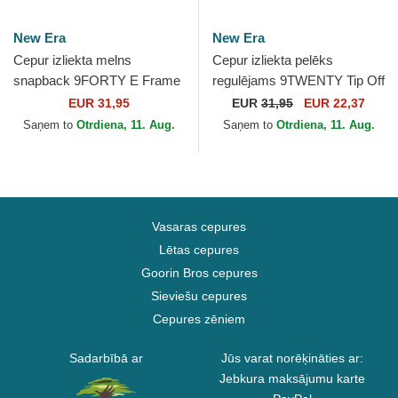
New Era
New Era
Cepur izliekta melns
Cepur izliekta pelēks
snapback 9FORTY E Frame
regulējams 9TWENTY Tip Off
Metallic no Los Angeles
2023 no Los Angeles Lakers
EUR 31,95
EUR
31,95
EUR 22,37
Lakers NBA no New Era
NBA no New Era
Saņem to
Otrdiena, 11. Aug.
Saņem to
Otrdiena, 11. Aug.
Vasaras cepures
Lētas cepures
Goorin Bros cepures
Sieviešu cepures
Cepures zēniem
Sadarbībā ar
Jūs varat norēķināties ar:
Jebkura maksājumu karte