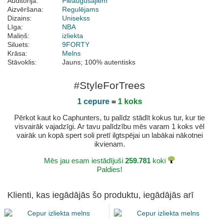
Auditorija:
Pieaugušajiem
Aizvēršana:
Regulējams
Dizains:
Unisekss
Līga:
NBA
Maliņš:
izliekta
Siluets:
9FORTY
Krāsa:
Melns
Stāvoklis:
Jauns; 100% autentisks
#StyleForTrees
1 cepure
=
1 koks
Pērkot kaut ko Caphunters, tu palīdz stādīt kokus tur, kur tie
visvairāk vajadzīgi. Ar tavu palīdzību mēs varam 1 koks vēl
vairāk un kopā spert soli pretī ilgtspējai un labākai nākotnei
ikvienam.
Mēs jau esam iestādījuši
259.781
koki
Paldies!
Klienti, kas iegādājās šo produktu, iegādājās arī