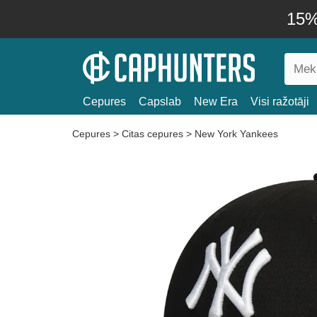
15% 
Cepures
Capslab
New Era
Visi ražotāji
Cepures
>
Citas cepures
>
New York Yankees