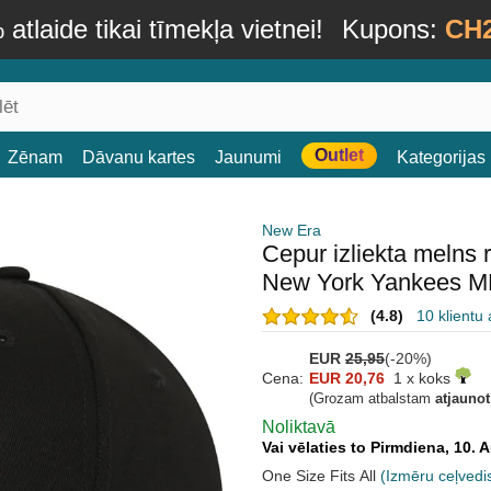
atlaide tikai tīmekļa vietnei!
Kupons:
CH
Outlet
Zēnam
Dāvanu kartes
Jaunumi
Kategorijas
New Era
Cepur izliekta melns
New York Yankees M
(4.8)
10 klientu
EUR
25,95
(-20%)
Cena:
EUR 20,76
1 x koks
(Grozam atbalstam
atjauno
Noliktavā
Vai vēlaties to Pirmdiena, 10.
One Size Fits All
(Izmēru ceļvedi