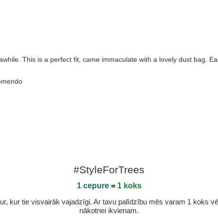
awhile. This is a perfect fit, came immaculate with a lovely dust bag. Ea
ecomendo
#StyleForTrees
1 cepure
=
1 koks
r, kur tie visvairāk vajadzīgi. Ar tavu palīdzību mēs varam 1 koks vēl 
nākotnei ikvienam.