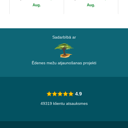
MLB no New Era
New Era
Ya
Aug.
Aug.
Er
Sadarbībā ar
Ēdenes mežu atjaunošanas projekti
4.9
49319 klientu atsauksmes