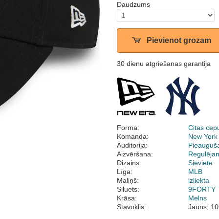
Daudzums
Pievienot grozam
30 dienu atgriešanas garantija
Forma:
Citas cep
Komanda:
New York
Auditorija:
Pieauguš
Aizvēršana:
Regulēja
Dizains:
Sieviete
Līga:
MLB
Maliņš:
izliekta
Siluets:
9FORTY
Krāsa:
Melns
Stāvoklis:
Jauns; 10