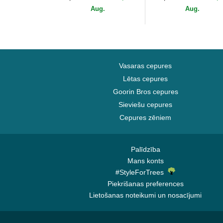
Era
MLB no New Era
Aug.
Aug.
Vasaras cepures
Lētas cepures
Goorin Bros cepures
Sieviešu cepures
Cepures zēniem
Palīdzība
Mans konts
#StyleForTrees
Piekrišanas preferences
Lietošanas noteikumi un nosacījumi