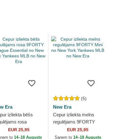
(5)
w Era
New Era
pur izliekta bēšs
Cepur izliekta melns
gulējams rosa
regulējams 9FORTY
ORTY League
Mini no New York
EUR 25,95
EUR 25,95
sential no New York
Yankees MLB no New
aņem to
14–18 Augusts
Saņem to
14–18 Augusts