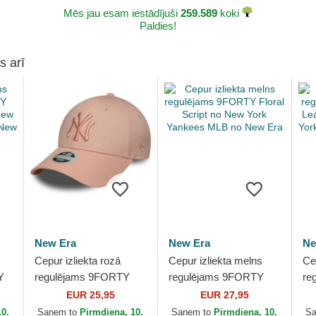
Mēs jau esam iestādījuši
259.589
koki
Paldies!
s arī
New Era
New Era
Ne
Cepur izliekta rozā
Cepur izliekta melns
Ce
Y
regulējams 9FORTY
regulējams 9FORTY
re
League Essential no
Floral Script no New
9F
EUR 25,95
EUR 27,95
New York Yankees
York Yankees MLB no
Es
10.
Saņem to
Pirmdiena, 10.
Saņem to
Pirmdiena, 10.
S