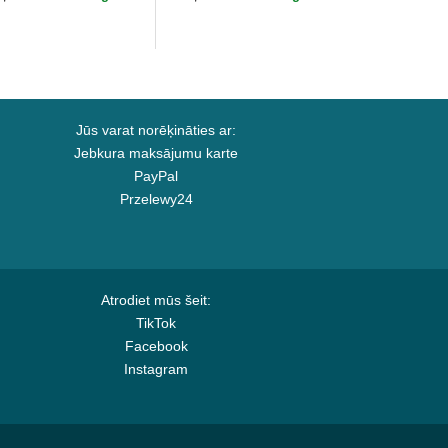
nkees MLB no New
Era
a
Jūs varat norēķināties ar:
Jebkura maksājumu karte
PayPal
Przelewy24
Atrodiet mūs šeit:
TikTok
Facebook
Instagram