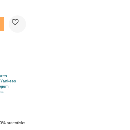
ures
 Yankees
ajiem
ms
0% autentisks