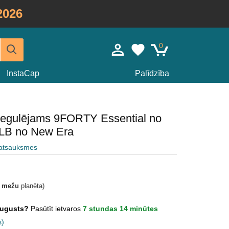
2026
0
InstaCap
Palīdzība
 regulējams 9FORTY Essential no
LB no New Era
 atsauksmes
t mežu
planēta)
 Augusts?
Pasūtīt ietvaros
7 stundas 14 minūtes
s)