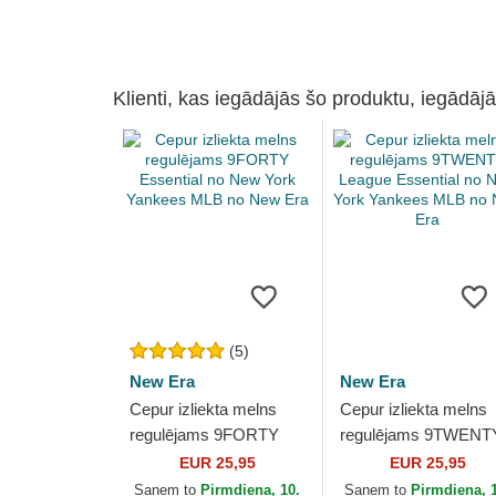
Klienti, kas iegādājās šo produktu, iegādājā
(5)
New Era
New Era
Cepur izliekta melns
Cepur izliekta melns
regulējams 9FORTY
regulējams 9TWENT
Essential no New York
League Essential no
EUR 25,95
EUR 25,95
Yankees MLB no New
New York Yankees
Saņem to
Pirmdiena, 10.
Saņem to
Pirmdiena, 