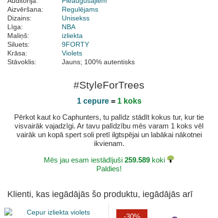
Auditorija:
Pieaugušajiem
Aizvēršana:
Regulējams
Dizains:
Unisekss
Līga:
NBA
Maliņš:
izliekta
Siluets:
9FORTY
Krāsa:
Violets
Stāvoklis:
Jauns; 100% autentisks
#StyleForTrees
1 cepure
=
1 koks
Pērkot kaut ko Caphunters, tu palīdz stādīt kokus tur, kur tie
visvairāk vajadzīgi. Ar tavu palīdzību mēs varam 1 koks vēl
vairāk un kopā spert soli pretī ilgtspējai un labākai nākotnei
ikvienam.
Mēs jau esam iestādījuši
259.589
koki
Paldies!
Klienti, kas iegādājās šo produktu, iegādājās arī
-30%