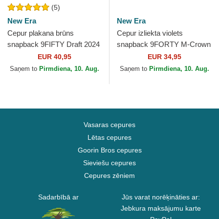
(5)
New Era
New Era
Cepur plakana brūns
Cepur izliekta violets
snapback 9FIFTY Draft 2024
snapback 9FORTY M-Crown
no Los Angeles Lakers NBA
Draft 2025 no Los Angeles
EUR 40,95
EUR 34,95
no New Era
Lakers NBA no New Era
Saņem to
Pirmdiena, 10. Aug.
Saņem to
Pirmdiena, 10. Aug.
Vasaras cepures
Lētas cepures
Goorin Bros cepures
Sieviešu cepures
Cepures zēniem
Sadarbībā ar
Jūs varat norēķināties ar:
Jebkura maksājumu karte