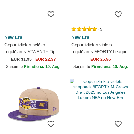
(5)
New Era
New Era
Cepur izliekta pelēks
Cepur izliekta violets
regulējams 9TWENTY Tip
regulējams 9FORTY League
Off 2023 no Los Angeles
Essential no New York
EUR
31,95
EUR 22,37
EUR 25,95
Lakers NBA no New Era
Yankees MLB no New Era
Saņem to
Pirmdiena, 10. Aug.
Saņem to
Pirmdiena, 10. Aug.