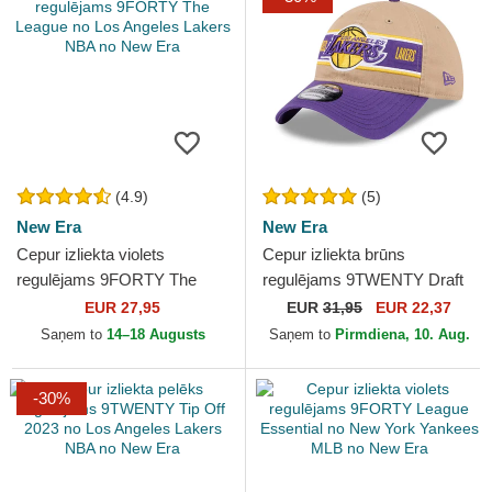
(4.9)
(5)
New Era
New Era
Cepur izliekta violets
Cepur izliekta brūns
regulējams 9FORTY The
regulējams 9TWENTY Draft
League no Los Angeles
2024 no Los Angeles Lakers
EUR 27,95
EUR
31,95
EUR 22,37
Lakers NBA no New Era
NBA no New Era
Saņem to
14–18 Augusts
Saņem to
Pirmdiena, 10. Aug.
-30%