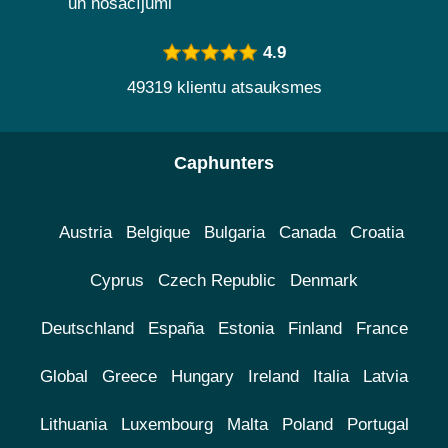
un nosacījumi
4.9
49319 klientu atsauksmes
Caphunters
Austria
Belgique
Bulgaria
Canada
Croatia
Cyprus
Czech Republic
Denmark
Deutschland
España
Estonia
Finland
France
Global
Greece
Hungary
Ireland
Italia
Latvia
Lithuania
Luxembourg
Malta
Poland
Portugal