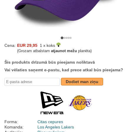
Cena:
EUR 29,95
1 x koks
(Grozam atbalstam
atjaunot mežu
planēta)
Šis produkts drīzumā būs pieejams noliktavā
Vai vēlaties saņemt e-pastu, kad prece atkal būs pieejama?
Dodiet man ziņu
Forma:
Citas cepures
Komanda:
Los Angeles Lakers