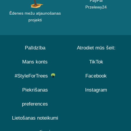
PayPal
Przelewy24
Ēdenes mežu atjaunošanas
projekti
Palīdzība
Atrodiet mūs šeit:
Mans konts
TikTok
#StyleForTrees
Facebook
Piekrišanas
Instagram
preferences
Lietošanas noteikumi