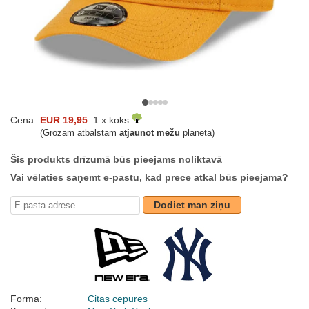
Cena:
EUR 19,95
1 x koks
(Grozam atbalstam
atjaunot mežu
planēta)
Šis produkts drīzumā būs pieejams noliktavā
Vai vēlaties saņemt e-pastu, kad prece atkal būs pieejama?
Dodiet man ziņu
Forma:
Citas cepures