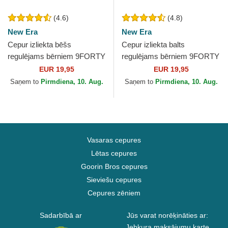
(4.6)
(4.8)
New Era
New Era
Cepur izliekta bēšs
Cepur izliekta balts
regulējams bērniem 9FORTY
regulējams bērniem 9FORTY
League Essential no New
League Essential no New
EUR 19,95
EUR 19,95
York Yankees MLB no New
York Yankees MLB no New
Saņem to
Pirmdiena, 10. Aug.
Saņem to
Pirmdiena, 10. Aug.
Era
Era
Vasaras cepures
Lētas cepures
Goorin Bros cepures
Sieviešu cepures
Cepures zēniem
Sadarbībā ar
Jūs varat norēķināties ar:
Jebkura maksājumu karte