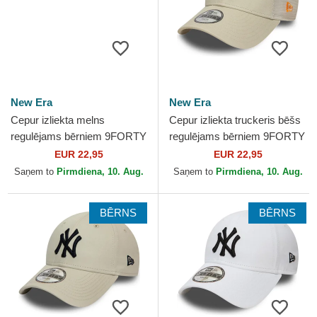
New Era
New Era
Cepur izliekta melns
Cepur izliekta truckeris bēšs
regulējams bērniem 9FORTY
regulējams bērniem 9FORTY
Cord Ears no New Era
Homefield no New York
EUR 22,95
EUR 22,95
Yankees MLB no New Era
Saņem to
Pirmdiena, 10. Aug.
Saņem to
Pirmdiena, 10. Aug.
BĒRNS
BĒRNS