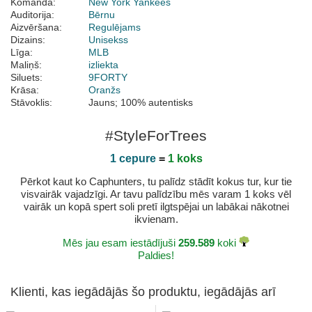
Komanda:
New York Yankees
Auditorija:
Bērnu
Aizvēršana:
Regulējams
Dizains:
Unisekss
Līga:
MLB
Maliņš:
izliekta
Siluets:
9FORTY
Krāsa:
Oranžs
Stāvoklis:
Jauns; 100% autentisks
#StyleForTrees
1 cepure
=
1 koks
Pērkot kaut ko Caphunters, tu palīdz stādīt kokus tur, kur tie
visvairāk vajadzīgi. Ar tavu palīdzību mēs varam 1 koks vēl
vairāk un kopā spert soli pretī ilgtspējai un labākai nākotnei
ikvienam.
Mēs jau esam iestādījuši
259.589
koki
Paldies!
Klienti, kas iegādājās šo produktu, iegādājās arī