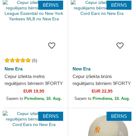
BĒRNS
BĒRNS
(5)
New Era
New Era
Cepur izliekta melns
Cepur izliekta brūns
regulējams bērniem 9FORTY
regulējams bērniem 9FORTY
League Essential no New
Cord Ears no New Era
EUR 19,95
EUR 22,95
York Yankees MLB no New
Saņem to
Pirmdiena, 10. Aug.
Saņem to
Pirmdiena, 10. Aug.
Era
BĒRNS
BĒRNS