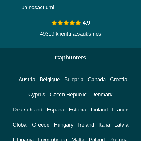
un nosacījumi
4.9
49319 klientu atsauksmes
Caphunters
Austria
Belgique
Bulgaria
Canada
Croatia
Cyprus
Czech Republic
Denmark
Deutschland
España
Estonia
Finland
France
Global
Greece
Hungary
Ireland
Italia
Latvia
Lithuania
Luxembourg
Malta
Poland
Portugal