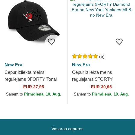
(5)
New Era
New Era
Cepur izliekta melns
Cepur izliekta melns
regulējams 9FORTY Tonal
regulējams 9FORTY
Icon no New York Yankees
Diamond Era no New York
EUR 27,95
EUR 30,95
MLB no New Era
Yankees MLB no New Era
Saņem to
Pirmdiena, 10. Aug.
Saņem to
Pirmdiena, 10. Aug.
Vasaras cepures