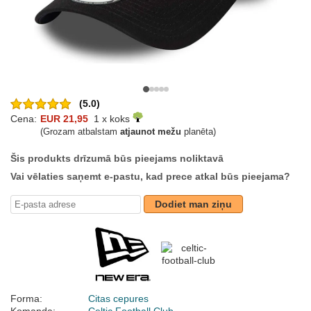
(5.0)
Cena:
EUR 21,95
1 x koks
(Grozam atbalstam
atjaunot mežu
planēta)
Šis produkts drīzumā būs pieejams noliktavā
Vai vēlaties saņemt e-pastu, kad prece atkal būs pieejama?
Dodiet man ziņu
Forma:
Citas cepures