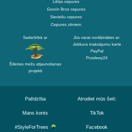
Lētas cepures
Goorin Bros cepures
Sieviešu cepures
Cepures zēniem
Sadarbībā ar
Jūs varat norēķināties ar:
Jebkura maksājumu karte
PayPal
Przelewy24
Ēdenes mežu atjaunošanas
projekti
Palīdzība
Atrodiet mūs šeit:
Mans konts
TikTok
#StyleForTrees
Facebook