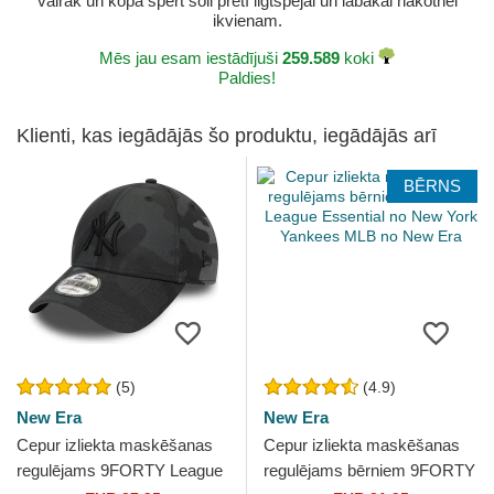
vairāk un kopā spert soli pretī ilgtspējai un labākai nākotnei
ikvienam.
Mēs jau esam iestādījuši
259.589
koki
Paldies!
Klienti, kas iegādājās šo produktu, iegādājās arī
BĒRNS
(5)
(4.9)
New Era
New Era
Cepur izliekta maskēšanas
Cepur izliekta maskēšanas
regulējams 9FORTY League
regulējams bērniem 9FORTY