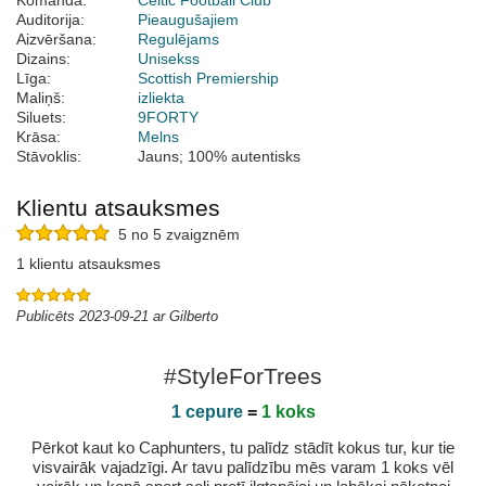
Komanda:
Celtic Football Club
Auditorija:
Pieaugušajiem
Aizvēršana:
Regulējams
Dizains:
Unisekss
Līga:
Scottish Premiership
Maliņš:
izliekta
Siluets:
9FORTY
Krāsa:
Melns
Stāvoklis:
Jauns; 100% autentisks
Klientu atsauksmes
5 no 5 zvaigznēm
1 klientu atsauksmes
Publicēts 2023-09-21 ar Gilberto
#StyleForTrees
1 cepure
=
1 koks
Pērkot kaut ko Caphunters, tu palīdz stādīt kokus tur, kur tie
visvairāk vajadzīgi. Ar tavu palīdzību mēs varam 1 koks vēl