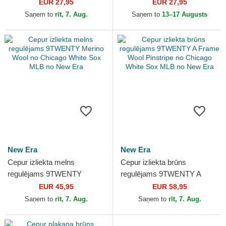
League no Chicago White
Classic no Chicago White
EUR 27,95
EUR 27,95
Sox MLB no New Era
Sox MLB no New Era
Saņem to
rīt, 7. Aug.
Saņem to
13–17 Augusts
New Era
New Era
Cepur izliekta melns
Cepur izliekta brūns
regulējams 9TWENTY
regulējams 9TWENTY A
Merino Wool no Chicago
Frame Wool Pinstripe no
EUR 45,95
EUR 58,95
White Sox MLB no New Era
Chicago White Sox MLB no
Saņem to
rīt, 7. Aug.
Saņem to
rīt, 7. Aug.
New Era