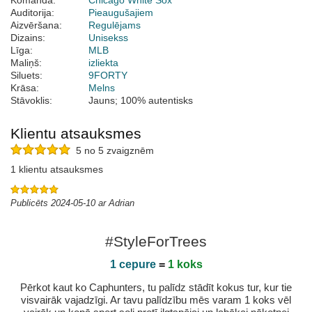
Komanda:
Chicago White Sox
Auditorija:
Pieaugušajiem
Aizvēršana:
Regulējams
Dizains:
Unisekss
Līga:
MLB
Maliņš:
izliekta
Siluets:
9FORTY
Krāsa:
Melns
Stāvoklis:
Jauns; 100% autentisks
Klientu atsauksmes
5 no 5 zvaigznēm
1 klientu atsauksmes
Publicēts 2024-05-10 ar Adrian
#StyleForTrees
1 cepure
=
1 koks
Pērkot kaut ko Caphunters, tu palīdz stādīt kokus tur, kur tie
visvairāk vajadzīgi. Ar tavu palīdzību mēs varam 1 koks vēl