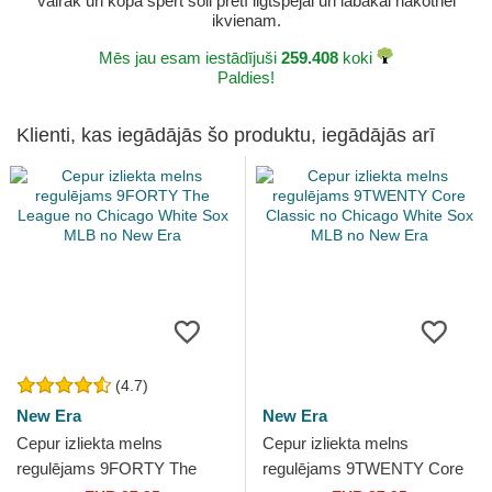
vairāk un kopā spert soli pretī ilgtspējai un labākai nākotnei
ikvienam.
Mēs jau esam iestādījuši
259.408
koki
Paldies!
Klienti, kas iegādājās šo produktu, iegādājās arī
(4.7)
New Era
New Era
Cepur izliekta melns
Cepur izliekta melns
regulējams 9FORTY The
regulējams 9TWENTY Core