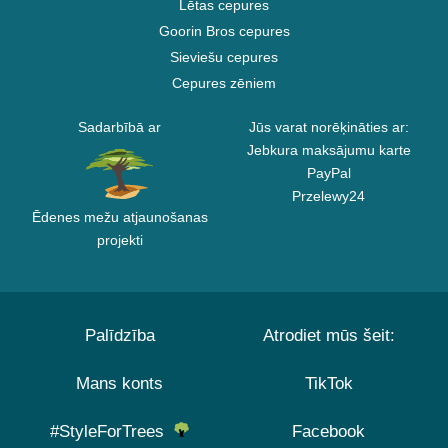
Lētas cepures
Goorin Bros cepures
Sieviešu cepures
Cepures zēniem
Sadarbībā ar
Jūs varat norēķināties ar:
Jebkura maksājumu karte
PayPal
Przelewy24
Ēdenes mežu atjaunošanas
projekti
Palīdzība
Atrodiet mūs šeit:
Mans konts
TikTok
#StyleForTrees
Facebook