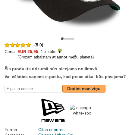
(5.0)
Cena:
EUR 25,95
1 x koks
(Grozam atbalstam
atjaunot mežu
planēta)
Šis produkts drīzumā būs pieejams noliktavā
Vai vēlaties saņemt e-pastu, kad prece atkal būs pieejama?
Dodiet man ziņu
Forma:
Citas cepures