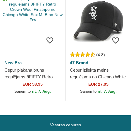
(4.8)
New Era
47 Brand
Cepur plakana brūns
Cepur izliekta melns
regulējams 9FIFTY Retro
regulējams no Chicago White
Crown Wool Pinstripe no
Sox MLB no 47 Brand
EUR 58,95
EUR 27,95
Chicago White Sox MLB no
Saņem to
rīt, 7. Aug.
Saņem to
rīt, 7. Aug.
New Era
Vasaras cepures