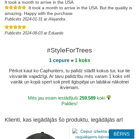
It took a month to arrive in the USA.
It took a month to arrive in the USA. But the quality is
amazing. Happy with the purchase
Publicēts 2024-01-31 ar Alejandra
Publicēts 2024-08-03 ar Eduardo
#StyleForTrees
1 cepure
=
1 koks
Pērkot kaut ko Caphunters, tu palīdz stādīt kokus tur, kur tie
visvairāk vajadzīgi. Ar tavu palīdzību mēs varam 1 koks vēl
vairāk un kopā spert soli pretī ilgtspējai un labākai nākotnei
ikvienam.
Mēs jau esam iestādījuši
259.589
koki
Paldies!
Klienti, kas iegādājās šo produktu, iegādājās arī
BĒRNS