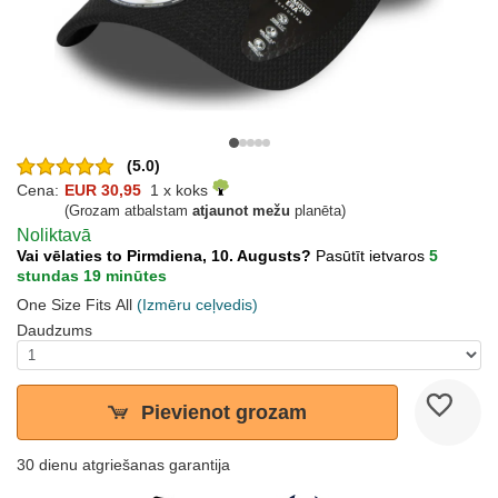
(5.0)
Cena:
EUR 30,95
1 x koks
(Grozam atbalstam
atjaunot mežu
planēta)
Noliktavā
Vai vēlaties to Pirmdiena, 10. Augusts?
Pasūtīt ietvaros
5
stundas 19 minūtes
One Size Fits All
(Izmēru ceļvedis)
Daudzums
Pievienot grozam
30 dienu atgriešanas garantija