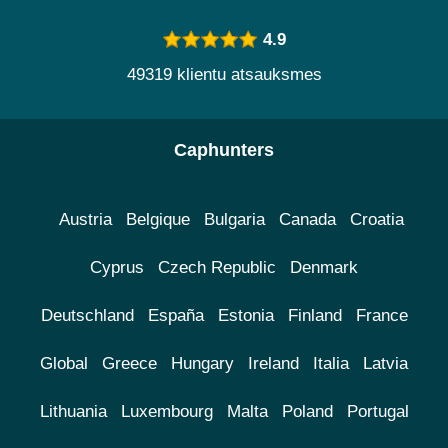
4.9
49319 klientu atsauksmes
Caphunters
Austria
Belgique
Bulgaria
Canada
Croatia
Cyprus
Czech Republic
Denmark
Deutschland
España
Estonia
Finland
France
Global
Greece
Hungary
Ireland
Italia
Latvia
Lithuania
Luxembourg
Malta
Poland
Portugal