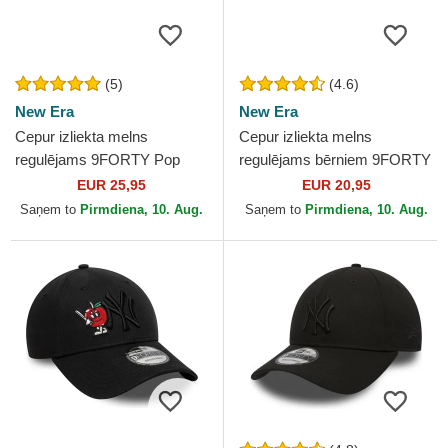
(5)
(4.6)
New Era
New Era
Cepur izliekta melns
Cepur izliekta melns
regulējams 9FORTY Pop
regulējams bērniem 9FORTY
Outline no New York
League Essential no New
EUR 25,95
EUR 20,95
Yankees MLB no New Era
York Yankees MLB no New
Saņem to
Pirmdiena, 10. Aug.
Saņem to
Pirmdiena, 10. Aug.
Era