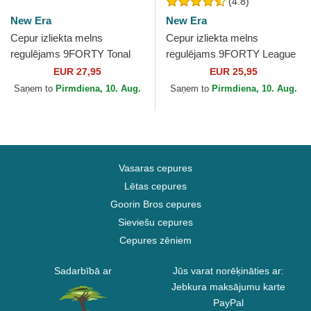
(4.8)
New Era
New Era
Cepur izliekta melns
Cepur izliekta melns
regulējams 9FORTY Tonal
regulējams 9FORTY League
Icon no New York Yankees
Essential no New York
EUR 27,95
EUR 25,95
MLB no New Era
Yankees MLB no New Era
Saņem to
Pirmdiena, 10. Aug.
Saņem to
Pirmdiena, 10. Aug.
Vasaras cepures
Lētas cepures
Goorin Bros cepures
Sieviešu cepures
Cepures zēniem
Sadarbībā ar
Jūs varat norēķināties ar:
Jebkura maksājumu karte
PayPal