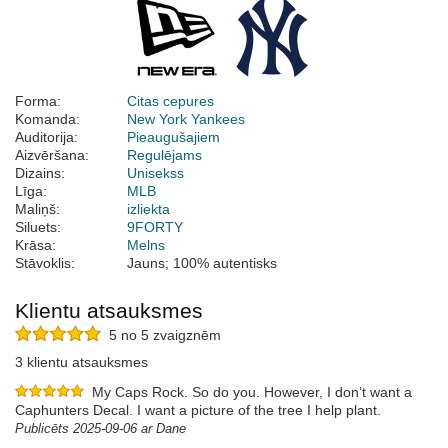
Forma:
Citas cepures
Komanda:
New York Yankees
Auditorija:
Pieaugušajiem
Aizvēršana:
Regulējams
Dizains:
Unisekss
Līga:
MLB
Maliņš:
izliekta
Siluets:
9FORTY
Krāsa:
Melns
Stāvoklis:
Jauns; 100% autentisks
Klientu atsauksmes
5 no 5 zvaigznēm
3 klientu atsauksmes
My Caps Rock. So do you. However, I don’t want a
Caphunters Decal. I want a picture of the tree I help plant.
Publicēts 2025-09-06 ar Dane