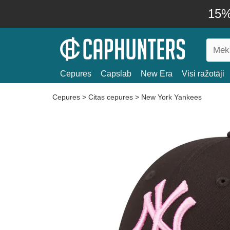
15% 
Cepures
Capslab
New Era
Visi ražotāji
Cepures
>
Citas cepures
>
New York Yankees