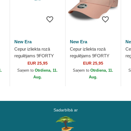
New Era
New Era
Ne
Cepur izliekta rozā
Cepur izliekta rozā
Ce
regulējams 9FORTY
regulējams 9FORTY
re
League Essential no
League Essential no
Me
EUR 25,95
EUR 25,95
k
New York Yankees
New York Yankees
Ya
1.
Saņem to
Otrdiena, 11.
Saņem to
Otrdiena, 11.
S
w
MLB no New Era
MLB no New Era
Er
Aug.
Aug.
Sadarbībā ar