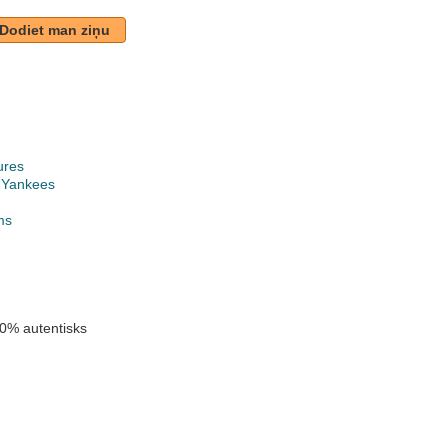
Dodiet man ziņu
ures
 Yankees
ms
0% autentisks