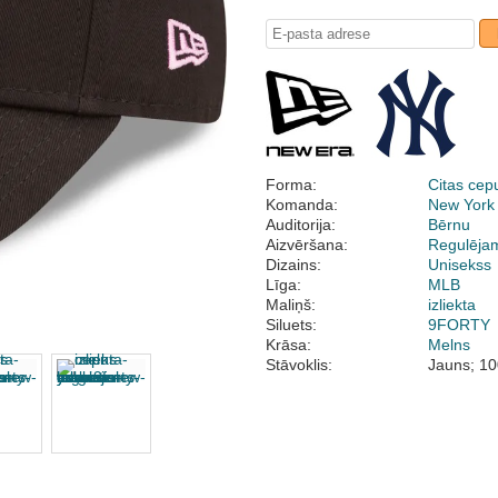
Forma:
Citas cep
Komanda:
New York
Auditorija:
Bērnu
Aizvēršana:
Regulēja
Dizains:
Unisekss
Līga:
MLB
Maliņš:
izliekta
Siluets:
9FORTY
Krāsa:
Melns
Stāvoklis:
Jauns; 10