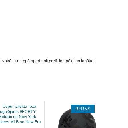
vairāk un kopā spert soli pretī ilgtspējai un labākai
BĒRNS