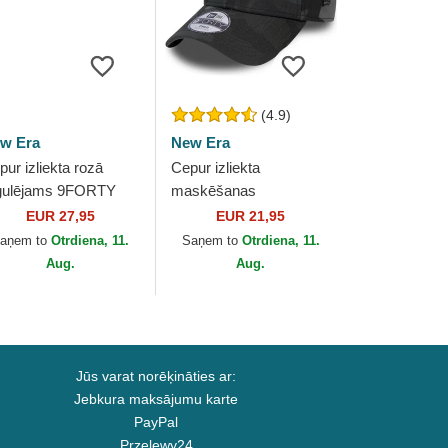
(4.9)
w Era
New Era
pur izliekta rozā
Cepur izliekta
gulējams 9FORTY
maskēšanas
tallic no New York
regulējams bērniem
EUR 27,95
EUR 21,95
nkees MLB no New
9FORTY League
aņem to
Otrdiena, 11.
Saņem to
Otrdiena, 11.
a
Essential no New York
Aug.
Aug.
Yankees MLB no...
Jūs varat norēķināties ar:
Jebkura maksājumu karte
PayPal
Przelewy24