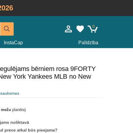
2026
0
InstaCap
Palīdzība
 regulējams bērniem rosa 9FORTY
 New York Yankees MLB no New
atsauksmes
t mežu
planēta)
jams noliktavā
ad prece atkal būs pieejama?