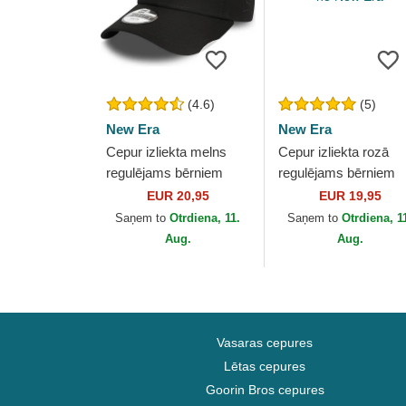
(4.6)
(5)
New Era
New Era
Cepur izliekta melns
Cepur izliekta rozā
regulējams bērniem
regulējams bērniem
9FORTY League
9FORTY League
EUR 20,95
EUR 19,95
Essential no New York
Essential no New Yor
Saņem to
Otrdiena, 11.
Saņem to
Otrdiena, 1
Yankees MLB no New
Yankees MLB no Ne
Aug.
Aug.
Era
Era
Vasaras cepures
Lētas cepures
Goorin Bros cepures