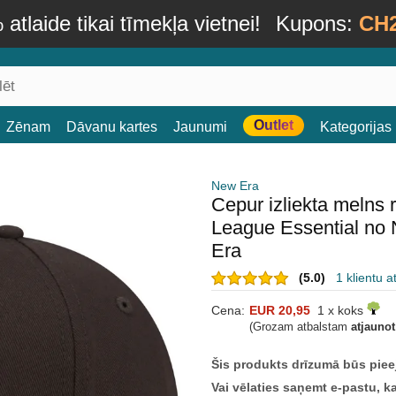
atlaide tikai tīmekļa vietnei!
Kupons:
CH
Outlet
Zēnam
Dāvanu kartes
Jaunumi
Kategorijas
New Era
Cepur izliekta melns
League Essential no
Era
(5.0)
1 klientu 
Cena:
EUR 20,95
1 x koks
(Grozam atbalstam
atjauno
Šis produkts drīzumā būs piee
Vai vēlaties saņemt e-pastu, k