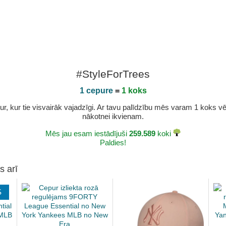
#StyleForTrees
1 cepure
=
1 koks
r, kur tie visvairāk vajadzīgi. Ar tavu palīdzību mēs varam 1 koks vēl 
nākotnei ikvienam.
Mēs jau esam iestādījuši
259.589
koki
Paldies!
s arī
S