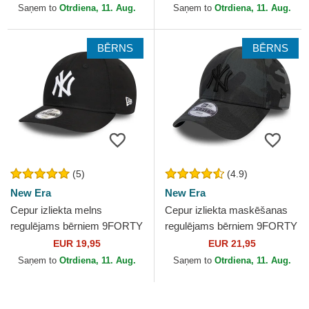
York Yankees MLB no New
York Yankees MLB no New
Saņem to
Otrdiena, 11. Aug.
Saņem to
Otrdiena, 11. Aug.
Era
Era
BĒRNS
BĒRNS
(5)
(4.9)
New Era
New Era
Cepur izliekta melns
Cepur izliekta maskēšanas
regulējams bērniem 9FORTY
regulējams bērniem 9FORTY
League Essential no New
League Essential no New
EUR 19,95
EUR 21,95
York Yankees MLB no New
York Yankees MLB no...
Saņem to
Otrdiena, 11. Aug.
Saņem to
Otrdiena, 11. Aug.
Era