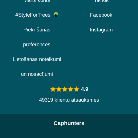
Mans konts
TikTok
#StyleForTrees
Facebook
Piekrišanas
Instagram
preferences
Lietošanas noteikumi
un nosacījumi
4.9
49319 klientu atsauksmes
Caphunters