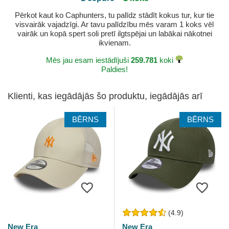
Pērkot kaut ko Caphunters, tu palīdz stādīt kokus tur, kur tie
visvairāk vajadzīgi. Ar tavu palīdzību mēs varam 1 koks vēl
vairāk un kopā spert soli pretī ilgtspējai un labākai nākotnei
ikvienam.
Mēs jau esam iestādījuši
259.781
koki
Paldies!
Klienti, kas iegādājās šo produktu, iegādājās arī
BĒRNS
BĒRNS
(4.9)
New Era
New Era