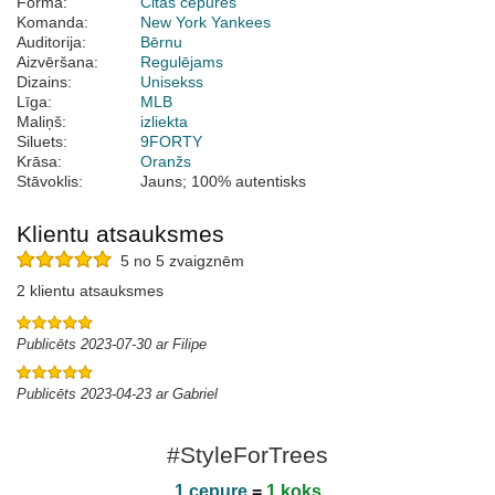
Forma:
Citas cepures
Komanda:
New York Yankees
Auditorija:
Bērnu
Aizvēršana:
Regulējams
Dizains:
Unisekss
Līga:
MLB
Maliņš:
izliekta
Siluets:
9FORTY
Krāsa:
Oranžs
Stāvoklis:
Jauns; 100% autentisks
Klientu atsauksmes
5 no 5 zvaigznēm
2 klientu atsauksmes
Publicēts 2023-07-30 ar Filipe
Publicēts 2023-04-23 ar Gabriel
#StyleForTrees
1 cepure
=
1 koks