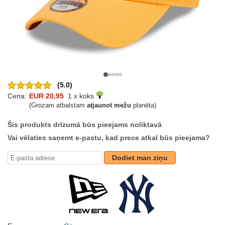
(5.0)
Cena:
EUR 20,95
1 x koks
(Grozam atbalstam
atjaunot mežu
planēta)
Šis produkts drīzumā būs pieejams noliktavā
Vai vēlaties saņemt e-pastu, kad prece atkal būs pieejama?
Dodiet man ziņu