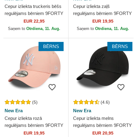
Cepur izliekta truckeris bēšs
Cepur izliekta zaļš
regulējams bērniem 9FORTY
regulējams bērniem 9FORTY
Homefield no New York
League Essential no New
EUR 22,95
EUR 19,95
Yankees MLB no New Era
York Yankees MLB no New
Saņem to
Otrdiena, 11. Aug.
Saņem to
Otrdiena, 11. Aug.
Era
BĒRNS
BĒRNS
(5)
(4.6)
New Era
New Era
Cepur izliekta rozā
Cepur izliekta melns
regulējams bērniem 9FORTY
regulējams bērniem 9FORTY
League Essential no New
League Essential no New
EUR 19,95
EUR 20,95