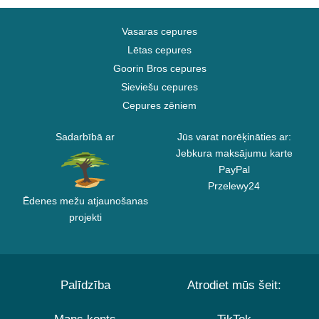
Vasaras cepures
Lētas cepures
Goorin Bros cepures
Sieviešu cepures
Cepures zēniem
Sadarbībā ar
Jūs varat norēķināties ar:
Jebkura maksājumu karte
PayPal
Przelewy24
Ēdenes mežu atjaunošanas
projekti
Palīdzība
Atrodiet mūs šeit: