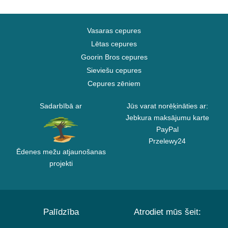
Vasaras cepures
Lētas cepures
Goorin Bros cepures
Sieviešu cepures
Cepures zēniem
Sadarbībā ar
Jūs varat norēķināties ar:
Jebkura maksājumu karte
PayPal
Przelewy24
Ēdenes mežu atjaunošanas
projekti
Palīdzība
Atrodiet mūs šeit: