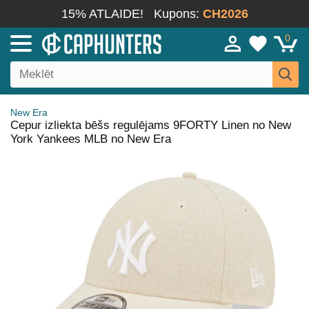
15% ATLAIDE!
Kupons:
CH2026
0
New Era
Cepur izliekta bēšs regulējams 9FORTY Linen no New
York Yankees MLB no New Era