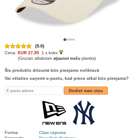
(5.0)
Cena:
EUR 27,95
1 x koks
(Grozam atbalstam
atjaunot mežu
planēta)
Šis produkts drīzumā būs pieejams noliktavā
Vai vēlaties saņemt e-pastu, kad prece atkal būs pieejama?
Dodiet man ziņu
Forma:
Citas cepures