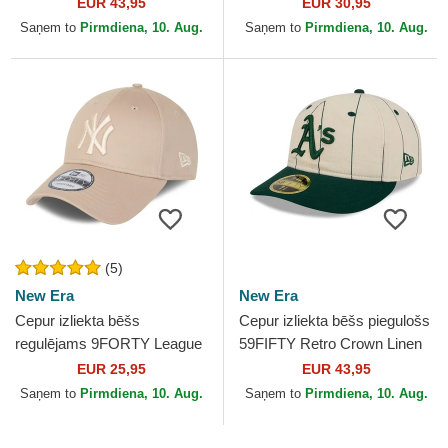
no New York Yankees MLB
New York Yankees MLB no
EUR 43,95
EUR 30,95
no New Era
New Era
Saņem to
Pirmdiena, 10. Aug.
Saņem to
Pirmdiena, 10. Aug.
(5)
New Era
New Era
Cepur izliekta bēšs
Cepur izliekta bēšs piegulošs
regulējams 9FORTY League
59FIFTY Retro Crown Linen
Essential no New York
no Oakland Athletics MLB no
EUR 25,95
EUR 43,95
Yankees MLB no New Era
New Era
Saņem to
Pirmdiena, 10. Aug.
Saņem to
Pirmdiena, 10. Aug.