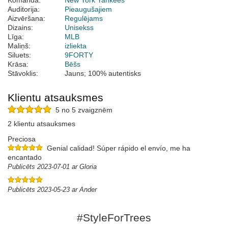
Komanda:
New York Yankees
Auditorija:
Pieaugušajiem
Aizvēršana:
Regulējams
Dizains:
Unisekss
Līga:
MLB
Maliņš:
izliekta
Siluets:
9FORTY
Krāsa:
Bēšs
Stāvoklis:
Jauns; 100% autentisks
Klientu atsauksmes
5 no 5 zvaigznēm
2 klientu atsauksmes
Preciosa
Genial calidad! Súper rápido el envío, me ha
encantado
Publicēts 2023-07-01 ar Gloria
Publicēts 2023-05-23 ar Ander
#StyleForTrees