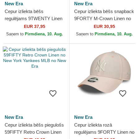
New Era
New Era
Cepur izliekta bēšs
Cepur izliekta bēšs snapback
regulējams 9TWENTY Linen
9FORTY M-Crown Linen no
no New York Yankees MLB
New York Yankees MLB no
EUR 37,95
EUR 30,95
no New Era
New Era
Saņem to
Pirmdiena, 10. Aug.
Saņem to
Pirmdiena, 10. Aug.
New Era
New Era
Cepur izliekta bēšs piegulošs
Cepur izliekta rozā
59FIFTY Retro Crown Linen
regulējams 9FORTY Linen no