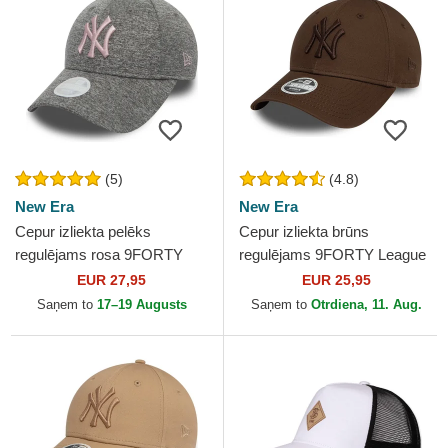
(5)
(4.8)
New Era
New Era
Cepur izliekta pelēks
Cepur izliekta brūns
regulējams rosa 9FORTY
regulējams 9FORTY League
Tech Jersey no New York
Essential no New York
EUR 27,95
EUR 25,95
Yankees MLB no New Era
Yankees MLB no New Era
Saņem to
17–19 Augusts
Saņem to
Otrdiena, 11. Aug.