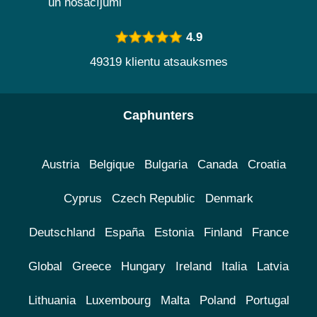
un nosacījumi
4.9
49319 klientu atsauksmes
Caphunters
Austria
Belgique
Bulgaria
Canada
Croatia
Cyprus
Czech Republic
Denmark
Deutschland
España
Estonia
Finland
France
Global
Greece
Hungary
Ireland
Italia
Latvia
Lithuania
Luxembourg
Malta
Poland
Portugal