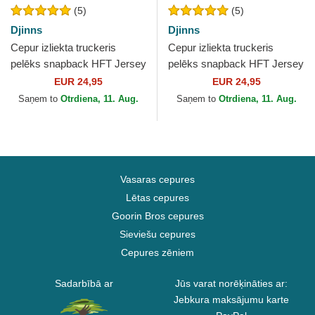
(5)
(5)
Djinns
Djinns
Cepur izliekta truckeris
Cepur izliekta truckeris
pelēks snapback HFT Jersey
pelēks snapback HFT Jersey
Patch no Djinns
Patch no Djinns
EUR 24,95
EUR 24,95
Saņem to
Otrdiena, 11. Aug.
Saņem to
Otrdiena, 11. Aug.
Vasaras cepures
Lētas cepures
Goorin Bros cepures
Sieviešu cepures
Cepures zēniem
Sadarbībā ar
Jūs varat norēķināties ar:
Jebkura maksājumu karte