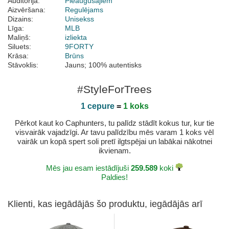
Auditorija:
Pieaugušajiem
Aizvēršana:
Regulējams
Dizains:
Unisekss
Līga:
MLB
Maliņš:
izliekta
Siluets:
9FORTY
Krāsa:
Brūns
Stāvoklis:
Jauns; 100% autentisks
#StyleForTrees
1 cepure
=
1 koks
Pērkot kaut ko Caphunters, tu palīdz stādīt kokus tur, kur tie
visvairāk vajadzīgi. Ar tavu palīdzību mēs varam 1 koks vēl
vairāk un kopā spert soli pretī ilgtspējai un labākai nākotnei
ikvienam.
Mēs jau esam iestādījuši
259.589
koki
Paldies!
Klienti, kas iegādājās šo produktu, iegādājās arī