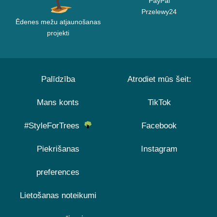
PayPal
Przelewy24
Ēdenes mežu atjaunošanas
projekti
Palīdzība
Atrodiet mūs šeit:
Mans konts
TikTok
#StyleForTrees
Facebook
Piekrišanas
Instagram
preferences
Lietošanas noteikumi