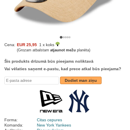
Cena:
EUR 25,95
1 x koks
(Grozam atbalstam
atjaunot mežu
planēta)
Šis produkts drīzumā būs pieejams noliktavā
Vai vēlaties saņemt e-pastu, kad prece atkal būs pieejama?
Dodiet man ziņu
Forma:
Citas cepures
Komanda:
New York Yankees