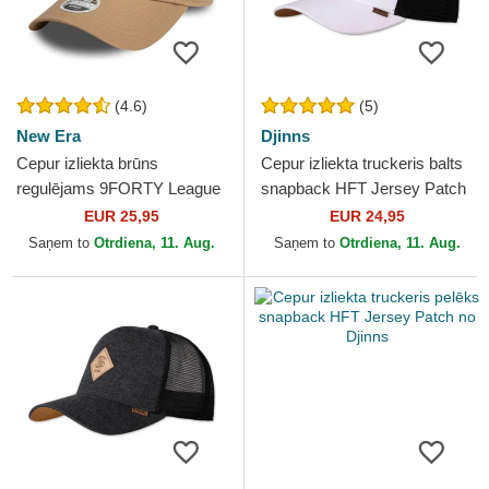
(4.6)
(5)
New Era
Djinns
Cepur izliekta brūns
Cepur izliekta truckeris balts
regulējams 9FORTY League
snapback HFT Jersey Patch
Essential no New York
no Djinns
EUR 25,95
EUR 24,95
Yankees MLB no New Era
Saņem to
Otrdiena, 11. Aug.
Saņem to
Otrdiena, 11. Aug.