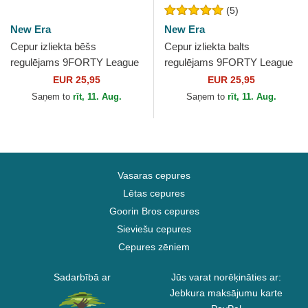
(5)
New Era
New Era
Cepur izliekta bēšs
Cepur izliekta balts
regulējams 9FORTY League
regulējams 9FORTY League
Essential no Los Angeles
Essential no New York
EUR 25,95
EUR 25,95
Dodgers MLB no New Era
Yankees MLB no New Era
Saņem to
rīt, 11. Aug.
Saņem to
rīt, 11. Aug.
Vasaras cepures
Lētas cepures
Goorin Bros cepures
Sieviešu cepures
Cepures zēniem
Sadarbībā ar
Jūs varat norēķināties ar:
Jebkura maksājumu karte