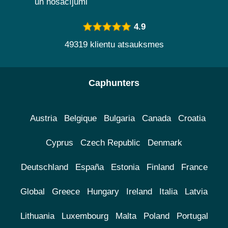
un nosacījumi
4.9
49319 klientu atsauksmes
Caphunters
Austria
Belgique
Bulgaria
Canada
Croatia
Cyprus
Czech Republic
Denmark
Deutschland
España
Estonia
Finland
France
Global
Greece
Hungary
Ireland
Italia
Latvia
Lithuania
Luxembourg
Malta
Poland
Portugal