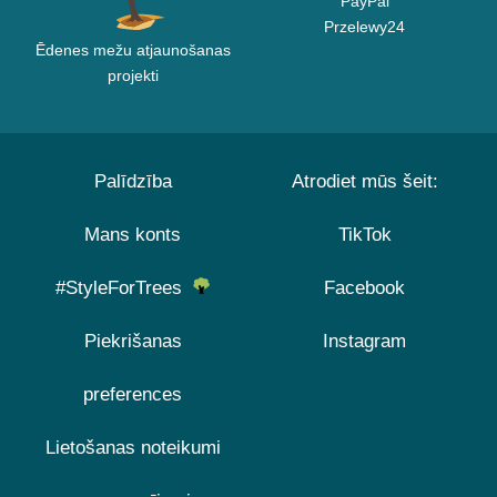
PayPal
Przelewy24
Ēdenes mežu atjaunošanas
projekti
Palīdzība
Atrodiet mūs šeit:
Mans konts
TikTok
#StyleForTrees
Facebook
Piekrišanas
Instagram
preferences
Lietošanas noteikumi