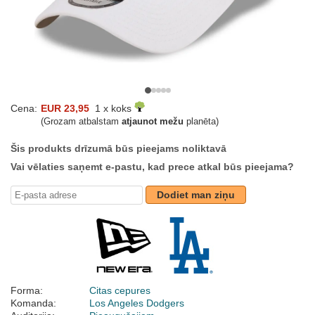
Cena:
EUR 23,95
1 x koks
(Grozam atbalstam
atjaunot mežu
planēta)
Šis produkts drīzumā būs pieejams noliktavā
Vai vēlaties saņemt e-pastu, kad prece atkal būs pieejama?
Dodiet man ziņu
Forma:
Citas cepures
Komanda:
Los Angeles Dodgers