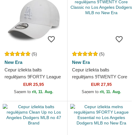
(5)
(5)
New Era
New Era
Cepur izliekta balts
Cepur izliekta balts
regulējams 9FORTY League
regulējams 9TWENTY Core
Essential no Los Angeles
Classic no Los Angeles
EUR 25,95
EUR 27,95
Dodgers MLB no New Era
Dodgers MLB no New Era
Saņem to
rīt, 11. Aug.
Saņem to
rīt, 11. Aug.