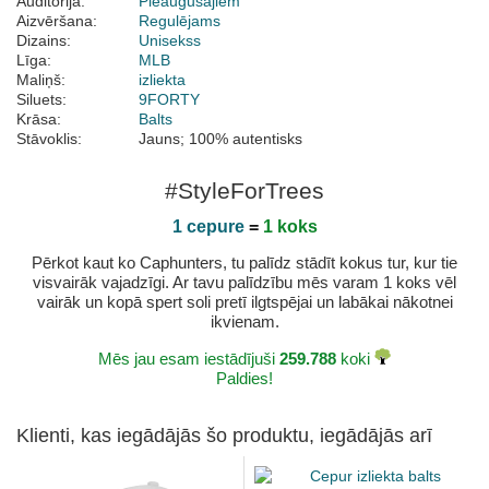
Auditorija:
Pieaugušajiem
Aizvēršana:
Regulējams
Dizains:
Unisekss
Līga:
MLB
Maliņš:
izliekta
Siluets:
9FORTY
Krāsa:
Balts
Stāvoklis:
Jauns; 100% autentisks
#StyleForTrees
1 cepure
=
1 koks
Pērkot kaut ko Caphunters, tu palīdz stādīt kokus tur, kur tie
visvairāk vajadzīgi. Ar tavu palīdzību mēs varam 1 koks vēl
vairāk un kopā spert soli pretī ilgtspējai un labākai nākotnei
ikvienam.
Mēs jau esam iestādījuši
259.788
koki
Paldies!
Klienti, kas iegādājās šo produktu, iegādājās arī