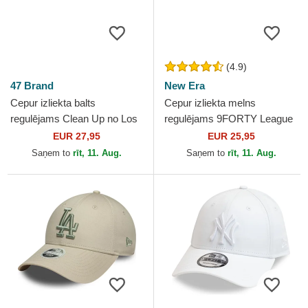
(4.9)
47 Brand
New Era
Cepur izliekta balts
Cepur izliekta melns
regulējams Clean Up no Los
regulējams 9FORTY League
Angeles Dodgers MLB no 47
Essential no Los Angeles
EUR 27,95
EUR 25,95
Brand
Dodgers MLB no New Era
Saņem to
rīt, 11. Aug.
Saņem to
rīt, 11. Aug.