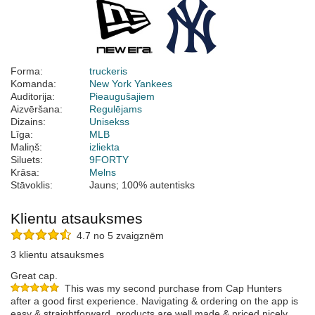
Forma:
truckeris
Komanda:
New York Yankees
Auditorija:
Pieaugušajiem
Aizvēršana:
Regulējams
Dizains:
Unisekss
Līga:
MLB
Maliņš:
izliekta
Siluets:
9FORTY
Krāsa:
Melns
Stāvoklis:
Jauns; 100% autentisks
Klientu atsauksmes
4.7 no 5 zvaigznēm
3 klientu atsauksmes
Great cap.
This was my second purchase from Cap Hunters
after a good first experience. Navigating & ordering on the app is
easy & straightforward, products are well made & priced nicely.