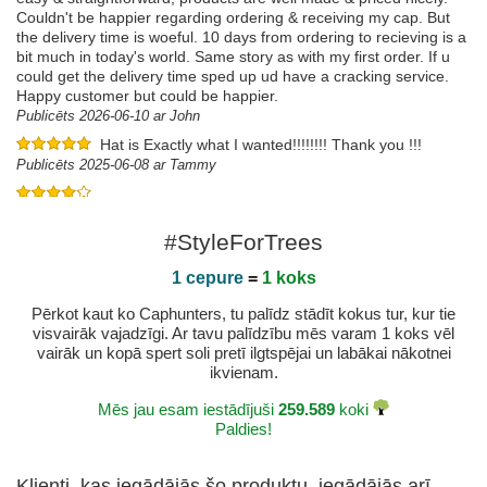
Couldn't be happier regarding ordering & receiving my cap. But
the delivery time is woeful. 10 days from ordering to recieving is a
bit much in today's world. Same story as with my first order. If u
could get the delivery time sped up ud have a cracking service.
Happy customer but could be happier.
Publicēts 2026-06-10 ar John
Hat is Exactly what I wanted!!!!!!!! Thank you !!!
Publicēts 2025-06-08 ar Tammy
Publicēts 2024-12-02 ar Franck
#StyleForTrees
1 cepure
=
1 koks
Pērkot kaut ko Caphunters, tu palīdz stādīt kokus tur, kur tie
visvairāk vajadzīgi. Ar tavu palīdzību mēs varam 1 koks vēl
vairāk un kopā spert soli pretī ilgtspējai un labākai nākotnei
ikvienam.
Mēs jau esam iestādījuši
259.589
koki
Paldies!
Klienti, kas iegādājās šo produktu, iegādājās arī