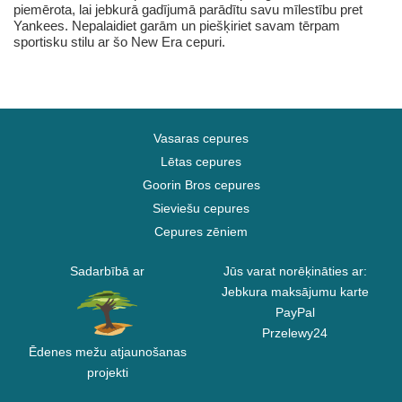
piemērota, lai jebkurā gadījumā parādītu savu mīlestību pret
Yankees. Nepalaidiet garām un piešķiriet savam tērpam
sportisku stilu ar šo New Era cepuri.
Vasaras cepures
Lētas cepures
Goorin Bros cepures
Sieviešu cepures
Cepures zēniem
Sadarbībā ar
Jūs varat norēķināties ar:
Jebkura maksājumu karte
PayPal
Przelewy24
Ēdenes mežu atjaunošanas
projekti