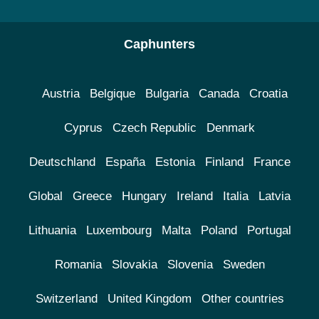
Caphunters
Austria
Belgique
Bulgaria
Canada
Croatia
Cyprus
Czech Republic
Denmark
Deutschland
España
Estonia
Finland
France
Global
Greece
Hungary
Ireland
Italia
Latvia
Lithuania
Luxembourg
Malta
Poland
Portugal
Romania
Slovakia
Slovenia
Sweden
Switzerland
United Kingdom
Other countries