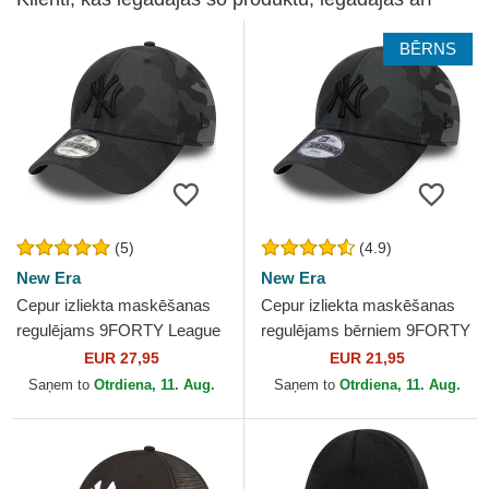
BĒRNS
(5)
(4.9)
New Era
New Era
Cepur izliekta maskēšanas
Cepur izliekta maskēšanas
regulējams 9FORTY League
regulējams bērniem 9FORTY
Essential no New York
League Essential no New
EUR 27,95
EUR 21,95
Yankees MLB no New Era
York Yankees MLB no...
Saņem to
Otrdiena, 11. Aug.
Saņem to
Otrdiena, 11. Aug.