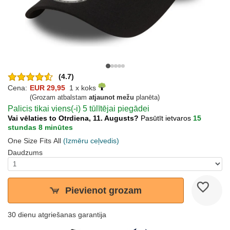
(4.7)
Cena:
EUR 29,95
1 x koks
(Grozam atbalstam
atjaunot mežu
planēta)
Palicis tikai viens(-i) 5 tūlītējai piegādei
Vai vēlaties to Otrdiena, 11. Augusts?
Pasūtīt ietvaros
15
stundas 8 minūtes
One Size Fits All
(Izmēru ceļvedis)
Daudzums
Pievienot grozam
30 dienu atgriešanas garantija