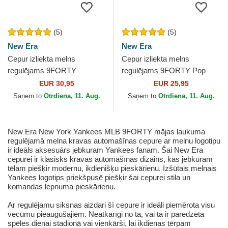
(5)
(5)
New Era
New Era
Cepur izliekta melns
Cepur izliekta melns
regulējams 9FORTY
regulējams 9FORTY Pop
Diamond Era no New York
Outline no New York
EUR 30,95
EUR 25,95
Yankees MLB no New Era
Yankees MLB no New Era
Saņem to
Otrdiena, 11. Aug.
Saņem to
Otrdiena, 11. Aug.
New Era New York Yankees MLB 9FORTY mājas laukuma
regulējamā melna kravas automašīnas cepure ar melnu logotipu
ir ideāls aksesuārs jebkuram Yankees fanam. Šai New Era
cepurei ir klasisks kravas automašīnas dizains, kas jebkuram
tēlam piešķir modernu, ikdienišķu pieskārienu. Izšūtais melnais
Yankees logotips priekšpusē piešķir šai cepurei stila un
komandas lepnuma pieskārienu.
Ar regulējamu siksnas aizdari šī cepure ir ideāli piemērota visu
vecumu pieaugušajiem. Neatkarīgi no tā, vai tā ir paredzēta
spēles dienai stadionā vai vienkārši, lai ikdienas tērpam