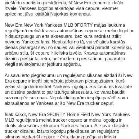
piešķirtu sportisku pieskārienu, šī New Era cepure ir ideāla
izvēle. Yankees logotips atkārtojas visā cepurē, vienmēr
apliecinot jūsu lojalitāti Ņujorkas komandai.
New Era New York Yankees MLB 9FORTY mājas laukuma
regulējamā melnā kravas automašīnas cepure ar melnu logotipu
ir daudzpusīgs un ērts aksesuārs, bez kura nedrīkst iztikt
neviens Yankees fans. Neatkarīgi no tā, vai vēlaties karstās
dienās pasargāt sevi no saules vai vienkārši parādīt ikdienišķu,
urbānu stilu, šī cepure ir lieliska izvēle. Kravas automašīnas
dizains piešķir tai retro, bet modernu pieskārienu, padarot to
viegli savietojamu ar jebkuru apģērbu.
Ar savu ērto piegriezumu un regulējamo siksnas aizdari šī New
Era cepure ir ideāli piemērota jebkuram pieaugušajam, kurš
vēlas stilīgi demonstrēt Yankees logotipu. Šīs cepures kvalitāte
un dizains padara to par izturīgu aksesuāru, ko varat baudīt
sezonu pēc sezonas. Nepalaidiet garām iespēju parādīt savu
aizraušanos ar Yankees ar šo New Era trucker cepuri.
Īsāk sakot, New Era 9FORTY Home Field New York Yankees
MLB regulējamā melnā trucker cepure ar melnu logotipu ir
ideāls aksesuārs jebkuram Yankees fanam. Ar savu klasisko
trucker dizainu, izšūto logotipu priekšpusē un regulējamo
siksnas aizdari šī cepure ir ērta, daudzpusīga un lieliski