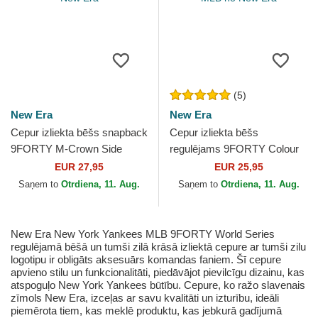
(5)
New Era
New Era
Cepur izliekta bēšs snapback
Cepur izliekta bēšs
9FORTY M-Crown Side
regulējams 9FORTY Colour
Script no New York Yankees
Block no New York Yankees
EUR 27,95
EUR 25,95
MLB no New Era
MLB no New Era
Saņem to
Otrdiena, 11. Aug.
Saņem to
Otrdiena, 11. Aug.
New Era New York Yankees MLB 9FORTY World Series
regulējamā bēšā un tumši zilā krāsā izliektā cepure ar tumši zilu
logotipu ir obligāts aksesuārs komandas faniem. Šī cepure
apvieno stilu un funkcionalitāti, piedāvājot pievilcīgu dizainu, kas
atspoguļo New York Yankees būtību. Cepure, ko ražo slavenais
zīmols New Era, izceļas ar savu kvalitāti un izturību, ideāli
piemērota tiem, kas meklē produktu, kas jebkurā gadījumā