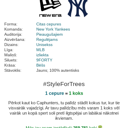
Forma:
Citas cepures
Komanda:
New York Yankees
Auditorija:
Pieaugušajiem
Aizvēršana:
Regulējams
Dizains:
Unisekss
Līga:
MLB
Maliņš:
izliekta
Siluets:
9FORTY
Krāsa:
Bēšs
Stāvoklis:
Jauns; 100% autentisks
#StyleForTrees
1 cepure
=
1 koks
Pērkot kaut ko Caphunters, tu palīdz stādīt kokus tur, kur tie
visvairāk vajadzīgi. Ar tavu palīdzību mēs varam 1 koks vēl
vairāk un kopā spert soli pretī ilgtspējai un labākai nākotnei
ikvienam.
Mēs jau esam iestādījuši
259.781
koki