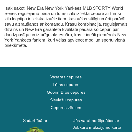
Īsāk sakot, New Era New York Yankees MLB 9FORTY World
Series regulējamā bēšā un tumši zilā izliektā cepure ar tumši
zilu logotipu ir lieliska izvēle tiem, kas vēlas stilīgi un ērti parādīt
savu aizraušanos ar komandu. Krāsu kombinācija, regulējamais
dizains un New Era garantētā kvalitāte padara šo cepuri par
daudzpusīgu un izturīgu aksesuāru, kas ir ideāli piemērots New
York Yankees faniem, kuri vēlas apvienot modi un sportu vienā
priekšmetā.
Vasaras cepures
Lētas cepures
Goorin Bros cepures
Sieviešu cepures
Cepures zēniem
Sadarbībā ar
Jūs varat norēķināties ar:
Jebkura maksājumu karte