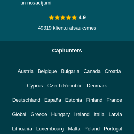
un nosacījumi
4.9
49319 klientu atsauksmes
Caphunters
Austria
Belgique
Bulgaria
Canada
Croatia
Cyprus
Czech Republic
Denmark
Deutschland
España
Estonia
Finland
France
Global
Greece
Hungary
Ireland
Italia
Latvia
Lithuania
Luxembourg
Malta
Poland
Portugal