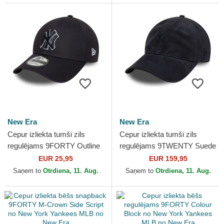
New Era
New Era
Cepur izliekta tumši zils
Cepur izliekta tumši zils
regulējams 9FORTY Outline
regulējams 9TWENTY Suede
no New York Yankees MLB
no New York Yankees MLB
EUR 25,95
EUR 159,95
no New Era
no New Era
Saņem to
Otrdiena, 11. Aug.
Saņem to
Otrdiena, 11. Aug.