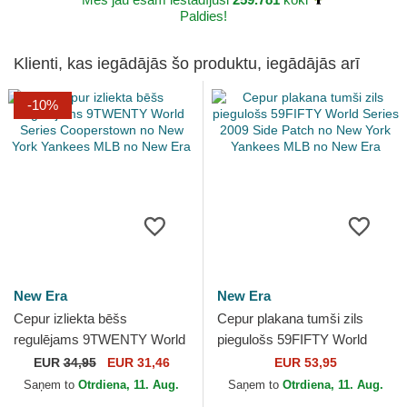
Paldies!
Klienti, kas iegādājās šo produktu, iegādājās arī
-10%
New Era
New Era
Cepur izliekta bēšs
Cepur plakana tumši zils
regulējams 9TWENTY World
piegulošs 59FIFTY World
Series Cooperstown no New
Series 2009 Side Patch no
EUR
34,95
EUR 31,46
EUR 53,95
York Yankees MLB no New
New York Yankees MLB...
Saņem to
Otrdiena, 11. Aug.
Saņem to
Otrdiena, 11. Aug.
Era