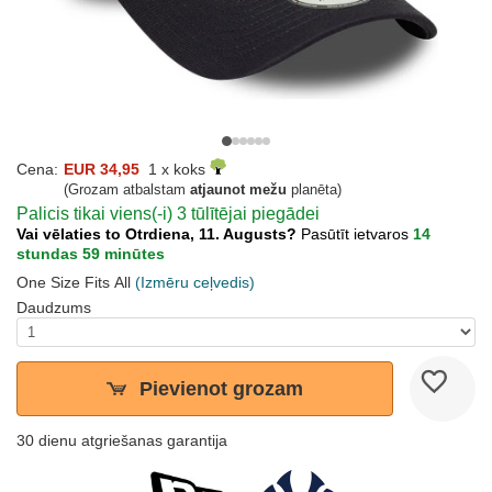
Cena:
EUR 34,95
1 x koks
(Grozam atbalstam
atjaunot mežu
planēta)
Palicis tikai viens(-i) 3 tūlītējai piegādei
Vai vēlaties to Otrdiena, 11. Augusts?
Pasūtīt ietvaros
14
stundas 59 minūtes
One Size Fits All
(Izmēru ceļvedis)
Daudzums
Pievienot grozam
30 dienu atgriešanas garantija