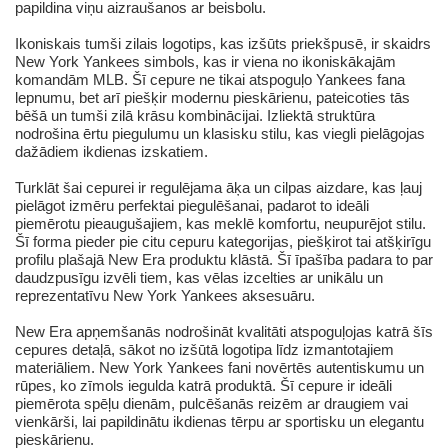
papildina viņu aizraušanos ar beisbolu.
Ikoniskais tumši zilais logotips, kas izšūts priekšpusē, ir skaidrs
New York Yankees simbols, kas ir viena no ikoniskākajām
komandām MLB. Šī cepure ne tikai atspoguļo Yankees fana
lepnumu, bet arī piešķir modernu pieskārienu, pateicoties tās
bēšā un tumši zilā krāsu kombinācijai. Izliektā struktūra
nodrošina ērtu piegulumu un klasisku stilu, kas viegli pielāgojas
dažādiem ikdienas izskatiem.
Turklāt šai cepurei ir regulējama āķa un cilpas aizdare, kas ļauj
pielāgot izmēru perfektai piegulēšanai, padarot to ideāli
piemērotu pieaugušajiem, kas meklē komfortu, neupurējot stilu.
Šī forma pieder pie citu cepuru kategorijas, piešķirot tai atšķirīgu
profilu plašajā New Era produktu klāstā. Šī īpašība padara to par
daudzpusīgu izvēli tiem, kas vēlas izcelties ar unikālu un
reprezentatīvu New York Yankees aksesuāru.
New Era apņemšanās nodrošināt kvalitāti atspoguļojas katrā šīs
cepures detaļā, sākot no izšūtā logotipa līdz izmantotajiem
materiāliem. New York Yankees fani novērtēs autentiskumu un
rūpes, ko zīmols iegulda katrā produktā. Šī cepure ir ideāli
piemērota spēļu dienām, pulcēšanās reizēm ar draugiem vai
vienkārši, lai papildinātu ikdienas tērpu ar sportisku un elegantu
pieskārienu.