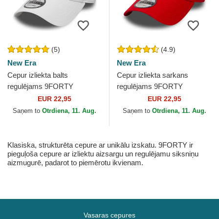
(5)
(4.9)
New Era
New Era
Cepur izliekta balts
Cepur izliekta sarkans
regulējams 9FORTY
regulējams 9FORTY
Flawless no New York
Flawless no New York
EUR 22,95
EUR 22,95
Yankees MLB no New Era
Yankees MLB no New Era
Saņem to
Otrdiena, 11. Aug.
Saņem to
Otrdiena, 11. Aug.
Klasiska, strukturēta cepure ar unikālu izskatu. 9FORTY ir
pieguļoša cepure ar izliektu aizsargu un regulējamu siksniņu
aizmugurē, padarot to piemērotu ikvienam.
Vasaras cepures