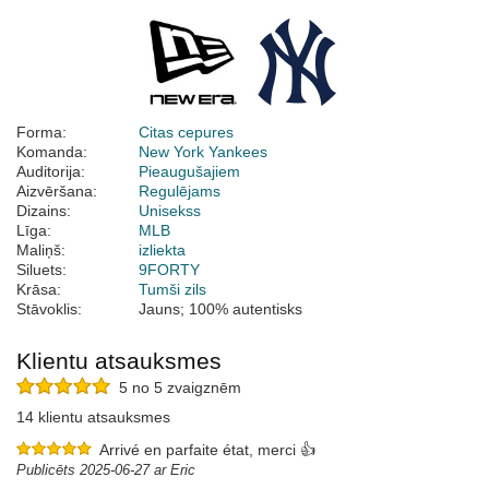
Forma:
Citas cepures
Komanda:
New York Yankees
Auditorija:
Pieaugušajiem
Aizvēršana:
Regulējams
Dizains:
Unisekss
Līga:
MLB
Maliņš:
izliekta
Siluets:
9FORTY
Krāsa:
Tumši zils
Stāvoklis:
Jauns; 100% autentisks
Klientu atsauksmes
5 no 5 zvaigznēm
14 klientu atsauksmes
Arrivé en parfaite état, merci 👍
Publicēts 2025-06-27 ar Eric