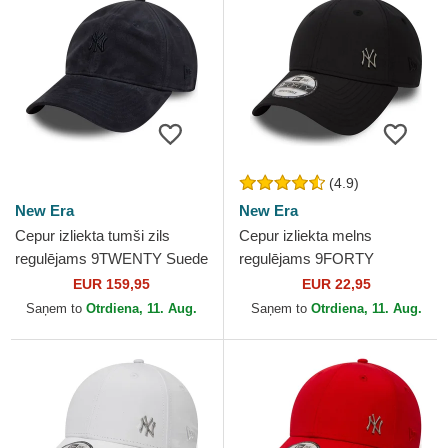
(4.9)
New Era
New Era
Cepur izliekta tumši zils
Cepur izliekta melns
regulējams 9TWENTY Suede
regulējams 9FORTY
no New York Yankees MLB
Flawless no New York
EUR 159,95
EUR 22,95
no New Era
Yankees MLB no New Era
Saņem to
Otrdiena, 11. Aug.
Saņem to
Otrdiena, 11. Aug.