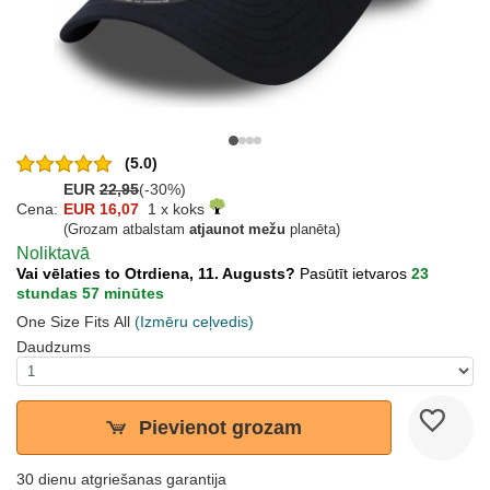
(5.0)
EUR
22,95
(-30%)
Cena:
EUR 16,07
1 x koks
(Grozam atbalstam
atjaunot mežu
planēta)
Noliktavā
Vai vēlaties to Otrdiena, 11. Augusts?
Pasūtīt ietvaros
23
stundas 57 minūtes
One Size Fits All
(Izmēru ceļvedis)
Daudzums
Pievienot grozam
30 dienu atgriešanas garantija