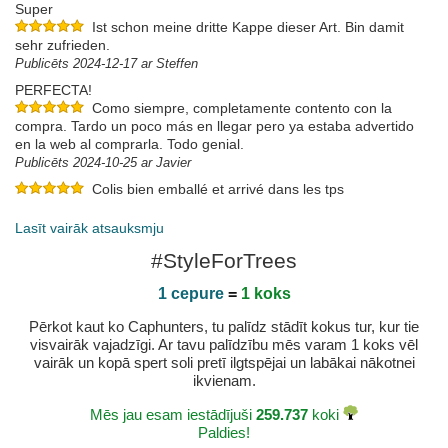
Super
Ist schon meine dritte Kappe dieser Art. Bin damit
sehr zufrieden.
Publicēts 2024-12-17 ar Steffen
PERFECTA!
Como siempre, completamente contento con la
compra. Tardo un poco más en llegar pero ya estaba advertido
en la web al comprarla. Todo genial.
Publicēts 2024-10-25 ar Javier
Colis bien emballé et arrivé dans les tps
Publicēts 2024-06-09 ar Frédéric
Lasīt vairāk atsauksmju
#StyleForTrees
1 cepure
=
1 koks
Pērkot kaut ko Caphunters, tu palīdz stādīt kokus tur, kur tie
visvairāk vajadzīgi. Ar tavu palīdzību mēs varam 1 koks vēl
vairāk un kopā spert soli pretī ilgtspējai un labākai nākotnei
ikvienam.
Mēs jau esam iestādījuši
259.737
koki
Paldies!