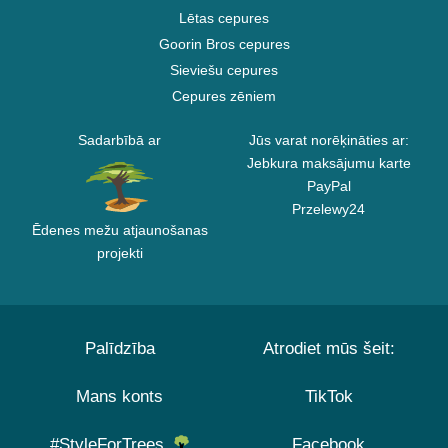
Lētas cepures
Goorin Bros cepures
Sieviešu cepures
Cepures zēniem
Sadarbībā ar
Jūs varat norēķināties ar:
Jebkura maksājumu karte
PayPal
Przelewy24
Ēdenes mežu atjaunošanas
projekti
Palīdzība
Atrodiet mūs šeit:
Mans konts
TikTok
#StyleForTrees
Facebook