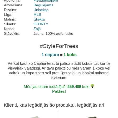
Auditorija:
Pieaugušajiem
Aizvēršana:
Regulējams
Dizains:
Unisekss
Līga:
MLB
Maliņš:
izliekta
Siluets:
9FORTY
Krāsa:
Zaļš
Stāvoklis:
Jauns; 100% autentisks
#StyleForTrees
1 cepure
=
1 koks
Pērkot kaut ko Caphunters, tu palīdz stādīt kokus tur, kur tie
visvairāk vajadzīgi. Ar tavu palīdzību mēs varam 1 koks vēl
vairāk un kopā spert soli pretī ilgtspējai un labākai nākotnei
ikvienam.
Mēs jau esam iestādījuši
259.408
koki
Paldies!
Klienti, kas iegādājās šo produktu, iegādājās arī