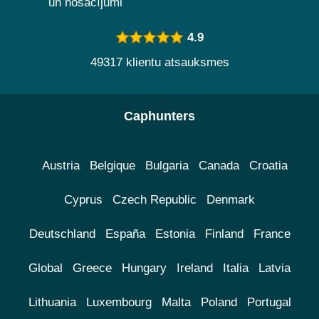
un nosacījumi
4.9
49317 klientu atsauksmes
Caphunters
Austria
Belgique
Bulgaria
Canada
Croatia
Cyprus
Czech Republic
Denmark
Deutschland
España
Estonia
Finland
France
Global
Greece
Hungary
Ireland
Italia
Latvia
Lithuania
Luxembourg
Malta
Poland
Portugal