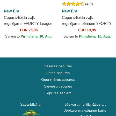
(4.9)
New Era
New Era
Cepur izliekta zaļš
Cepur izliekta zaļš
regulējams 9FORTY League
regulējams bērniem 9FORTY
Essential no New York
League Essential no New
EUR 25,95
EUR 19,95
Yankees MLB no New Era
York Yankees MLB no New
Saņem to
Pirmdiena, 10. Aug.
Saņem to
Pirmdiena, 10. Aug.
Era
Vasaras cepures
Lētas cepures
Goorin Bros cepures
Sieviešu cepures
Cepures zēniem
Sadarbībā ar
Jūs varat norēķināties ar:
Jebkura maksājumu karte