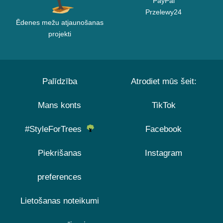
PayPal
Przelewy24
Ēdenes mežu atjaunošanas
projekti
Palīdzība
Atrodiet mūs šeit:
Mans konts
TikTok
#StyleForTrees
Facebook
Piekrišanas
Instagram
preferences
Lietošanas noteikumi