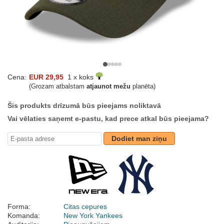
Cena:
EUR 29,95
1 x koks
(Grozam atbalstam
atjaunot mežu
planēta)
Šis produkts drīzumā būs pieejams noliktavā
Vai vēlaties saņemt e-pastu, kad prece atkal būs pieejama?
Dodiet man ziņu
Forma:
Citas cepures
Komanda:
New York Yankees