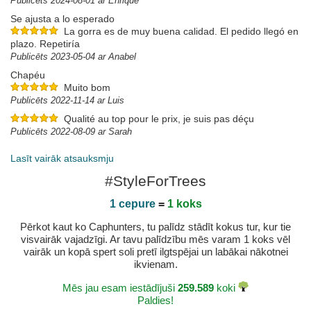
Publicēts 2024-08-01 ar Enrique
Se ajusta a lo esperado
La gorra es de muy buena calidad. El pedido llegó en
plazo. Repetiría
Publicēts 2023-05-04 ar Anabel
Chapéu
Muito bom
Publicēts 2022-11-14 ar Luis
Qualité au top pour le prix, je suis pas déçu
Publicēts 2022-08-09 ar Sarah
Lasīt vairāk atsauksmju
#StyleForTrees
1 cepure
=
1 koks
Pērkot kaut ko Caphunters, tu palīdz stādīt kokus tur, kur tie
visvairāk vajadzīgi. Ar tavu palīdzību mēs varam 1 koks vēl
vairāk un kopā spert soli pretī ilgtspējai un labākai nākotnei
ikvienam.
Mēs jau esam iestādījuši
259.589
koki
Paldies!