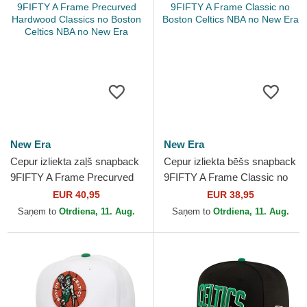
New Era
New Era
Cepur izliekta zaļš snapback
Cepur izliekta bēšs snapback
9FIFTY A Frame Precurved
9FIFTY A Frame Classic no
Hardwood Classics no
Boston Celtics NBA no New
EUR 40,95
EUR 38,95
Boston Celtics NBA no...
Era
Saņem to
Otrdiena, 11. Aug.
Saņem to
Otrdiena, 11. Aug.