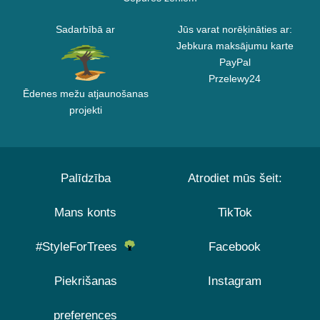
Sadarbībā ar
Jūs varat norēķināties ar:
Jebkura maksājumu karte
PayPal
Przelewy24
Ēdenes mežu atjaunošanas
projekti
Palīdzība
Atrodiet mūs šeit:
Mans konts
TikTok
#StyleForTrees
Facebook
Piekrišanas
Instagram
preferences