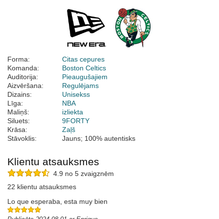
Forma:
Citas cepures
Komanda:
Boston Celtics
Auditorija:
Pieaugušajiem
Aizvēršana:
Regulējams
Dizains:
Unisekss
Līga:
NBA
Maliņš:
izliekta
Siluets:
9FORTY
Krāsa:
Zaļš
Stāvoklis:
Jauns; 100% autentisks
Klientu atsauksmes
4.9 no 5 zvaigznēm
22 klientu atsauksmes
Lo que esperaba, esta muy bien