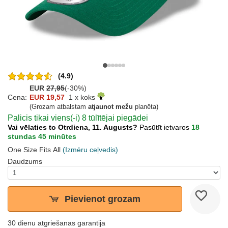
(4.9)
EUR
27,95
(-30%)
Cena:
EUR 19,57
1 x koks
(Grozam atbalstam
atjaunot mežu
planēta)
Palicis tikai viens(-i) 8 tūlītējai piegādei
Vai vēlaties to Otrdiena, 11. Augusts?
Pasūtīt ietvaros
18
stundas 45 minūtes
One Size Fits All
(Izmēru ceļvedis)
Daudzums
Pievienot grozam
30 dienu atgriešanas garantija