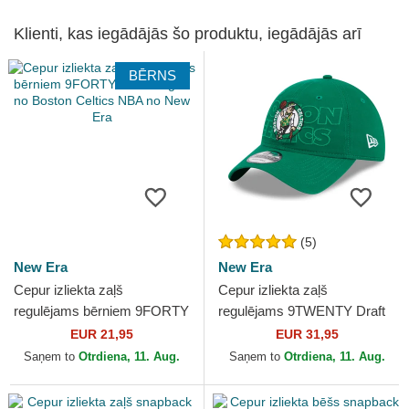
Klienti, kas iegādājās šo produktu, iegādājās arī
BĒRNS
(5)
New Era
New Era
Cepur izliekta zaļš
Cepur izliekta zaļš
regulējams bērniem 9FORTY
regulējams 9TWENTY Draft
The League no Boston
Edition 2023 no Boston
EUR 21,95
EUR 31,95
Celtics NBA no New Era
Celtics NBA no New Era
Saņem to
Otrdiena, 11. Aug.
Saņem to
Otrdiena, 11. Aug.