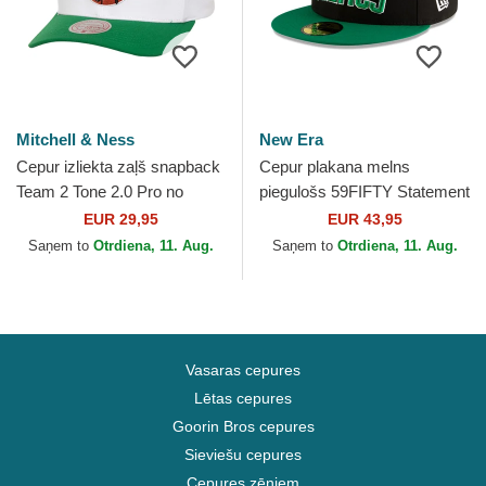
Mitchell & Ness
New Era
Cepur izliekta zaļš snapback
Cepur plakana melns
Team 2 Tone 2.0 Pro no
piegulošs 59FIFTY Statement
Boston Celtics NBA no
no Boston Celtics NBA no
EUR 29,95
EUR 43,95
Mitchell & Ness
New Era
Saņem to
Otrdiena, 11. Aug.
Saņem to
Otrdiena, 11. Aug.
Vasaras cepures
Lētas cepures
Goorin Bros cepures
Sieviešu cepures
Cepures zēniem