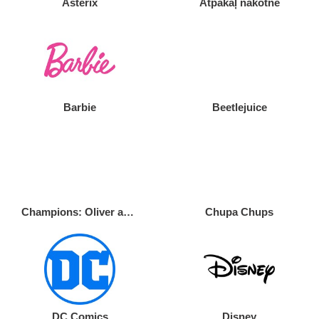
Asterix
Atpakaļ nākotnē
Barbie
Beetlejuice
Champions: Oliver and Benji
Chupa Chups
DC Comics
Disney