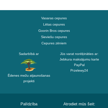
Vasaras cepures
Lētas cepures
Goorin Bros cepures
Sieviešu cepures
Cepures zēniem
Sadarbībā ar
Jūs varat norēķināties ar:
Jebkura maksājumu karte
PayPal
Przelewy24
Ēdenes mežu atjaunošanas
projekti
Palīdzība
Atrodiet mūs šeit: